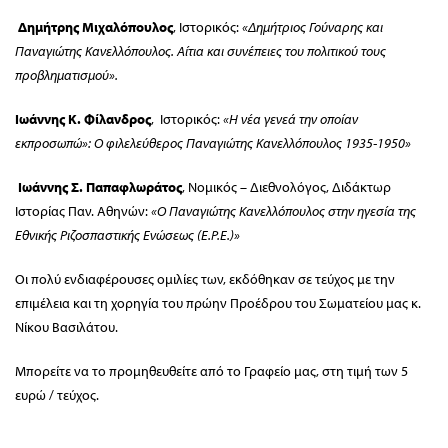
Δημήτρης Μιχαλόπουλος
, Ιστορικός:
«Δημήτριος Γούναρης και
Παναγιώτης Κανελλόπουλος. Αίτια και συνέπειες του πολιτικού τους
προβληματισμού».
Ιωάννης Κ. Φίλανδρος
, Ιστορικός:
«Η νέα γενεά την οποίαν
εκπροσωπώ»: Ο φιλελεύθερος Παναγιώτης Κανελλόπουλος 1935-1950»
Ιωάννης Σ. Παπαφλωράτος
, Νομικός – Διεθνολόγος, Διδάκτωρ
Ιστορίας Παν. Αθηνών:
«Ο Παναγιώτης Κανελλόπουλος στην ηγεσία της
Εθνικής Ριζοσπαστικής Ενώσεως (Ε.Ρ.Ε.)»
Οι πολύ ενδιαφέρουσες ομιλίες των, εκδόθηκαν σε τεύχος με την
επιμέλεια και τη χορηγία του πρώην Προέδρου του Σωματείου μας κ.
Νίκου Βασιλάτου.
Μπορείτε να το προμηθευθείτε από το Γραφείο μας, στη τιμή των 5
ευρώ / τεύχος.