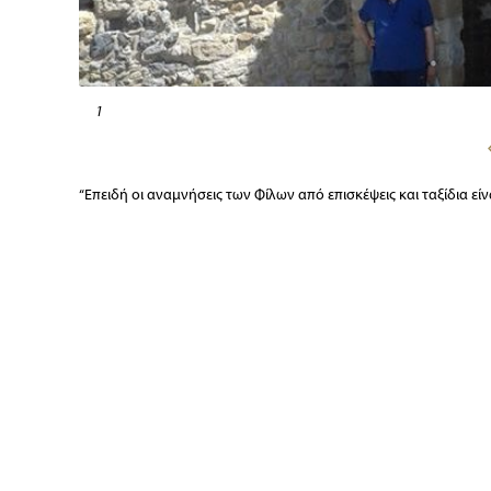
1
“Επειδή οι αναμνήσεις των Φίλων από επισκέψεις και ταξίδια ε
Εικόνες από τη Μονεμβασιά, που είναι κτισμένη πάνω σε ασβε
20 ναυτικά μίλια από το ακρωτήριο Μαλέα, πατρίδα του ποιητή 
με το βυζαντινό καλντερίμι που οδηγεί στη Κεντρική Πλατεία μ
Μοναστήρι της Ζερμπίτσας, που βρίσκεται σε μια περίβλεπτη 
αξιολογότερα μνημεία της Λακωνίας, στη περίοδο της τουρκοκ
Γιώργος Πισιμίσης