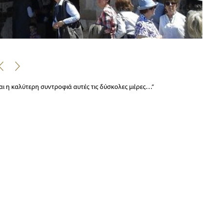
2
ίναι η καλύτερη συντροφιά αυτές τις δύσκολες μέρες…”
στολιθικό βράχο στη νοτιοανατολική ακτή της Πελοποννήσου, περίπου
Γιάννη Ρίτσου ,με το σπίτι του στην είσοδο ,πάνω στο κεντρικό δρόμο
ε το παλαιό κανόνι και την Εκκλησία του Ελκομένου Χριστού και στο
τοποθεσία στην κορυφή ενός λοφίσκου του Ταϋγέτου ένα από τα
ρατίας.