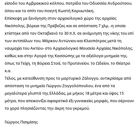
είσοδο του Αμβρακικού κόλπου, πατρίδα του Οδυσσέα Ανδρούτσου,
όπου και το σπίτι του ποιητή Κωστή Καρυωτάκη.
Επίσκεψη με ξενάγηση στον αρχαιολογικό χώρο της αρχαίας
Νικόπολης, βόρεια της Πρέβεζας και σε απόσταση 7 χλμ, -η οποία
κτίστηκε από τον Οκταβιανό το 30 π.Χ. σε ανάμνηση της νίκης του επί
των αντιπάλων του, Μάρκου Αντώνιου και Κλεοπάτρας μετά τη
ναυμαχία του Ακτίου- στο Αρχαιολογικό Μουσείο Αρχαίας Νικόπολης,
καθώς και στην Αγορά της Κασσώπης με τα αξιόλογα μνημεία της,
όπως τα Τείχη, τη Βόρεια Στοά, το Πρυτανείον, το Ωδείον, το Θέατρο
κ.α.
Τέλος, με κατεύθυνση προς το μαρτυρικό Ζάλογγο, αντικρίσαμε από
απόσταση το μνημείο Γιώργου Ζογγολόπουλου, ένα από τα
μεγαλύτερα γλυπτά της Ελλάδας, με μήκος 18 μέτρα και ύψος 15
μέτρα, που απεικονίζει αφαιρετικά έξι γυναικείες μορφές, που σέρνουν
το χορό πλησιάζοντας την άκρη του γκρεμού.
Γιώργος Πισιμίσης