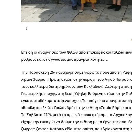
1
Επειδή οι αναμνήσεις των Φίλων από επισκέψεις και ταξίδια είν
ρυθμούς και στις γνωστές μας πραγματικότητες…
Την Παρασκευή 26/9 αναχωρήσαμε νωρίς το πρωί από τη Ραφήνα
λιμάνι (Γαύριο). Πρώτη στάση στην περιοχή του Αγίου Πέτρου, 
τους καλλίτερα διατηρημένους των Κυκλάδων). Δεύτερη στάση
Γεωμετρικής εποχής, στη θέση Υψηλή. Επόμενη στάση στην Πα
εγκατασταθήκαμε στο ξενοδοχείο. Το απόγευμα πραγματοποιήσ
«Βασίλη και Ελίζας Γουλανδρή» στην έκθεση «Σοφία Βάρη και 
Το Σάββατο 27/9, μετά το πρωινό επισκεφτήκαμε το Αρχαιολογι
είχαμε την ευκαιρία να δούμε την έκθεση με τα έργα της σπουδ
ζωγραφίζοντας. Κατόπιν είδαμε τα σπίτια, που βρίσκονται στη 