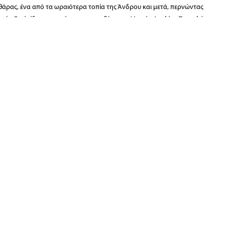
άρας, ένα από τα ωραιότερα τοπία της Άνδρου και μετά, περνώντας
νιές. Εκεί είδαμε το σπίτι του σκηνοθέτη της Μικράς Αγγλίας Παντελή
ιστρέψαμε στη Χώρα.
ην Ι. Μονή Παναχράντου – Άγιος Παντελεήμονας, που κτίσθηκε το 10ο
του τέμπλου και του πρόναου καλύπτουν τα οθωμανικής τέχνης
ος το χωριό Άνω Απροβάτου για φαγητό . Μετά αναχωρήσαμε για το
νωρίς το απόγευμα στη Ραφήνα.
ραμματεία:
Κριεζώτου 3, 10671 Αθήνα, T 210 722 9958, F 210 729 8183, E info@