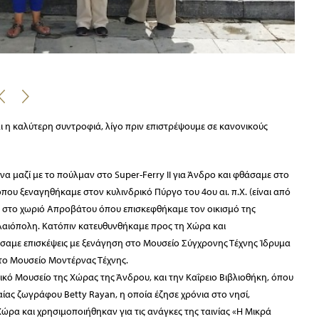
2
αι η καλύτερη συντροφιά, λίγο πριν επιστρέψουμε σε κανονικούς
 μαζί με το πούλμαν στο Super-Ferry II για Άνδρο και φθάσαμε στο
όπου ξεναγηθήκαμε στον κυλινδρικό Πύργο του 4ου αι. π.Χ. (είναι από
 στο χωριό Απροβάτου όπου επισκεφθήκαμε τον οικισμό της
λαιόπολη. Κατόπιν κατευθυνθήκαμε προς τη Χώρα και
αμε επισκέψεις με ξενάγηση στο Μουσείο Σύγχρονης Τέχνης Ίδρυμα
στο Μουσείο Μοντέρνας Τέχνης.
κό Μουσείο της Χώρας της Άνδρου, και την Καΐρειο Βιβλιοθήκη, όπου
αίας ζωγράφου Betty Rayan, η οποία έζησε χρόνια στο νησί,
Χώρα και χρησιμοποιήθηκαν για τις ανάγκες της ταινίας «Η Μικρά