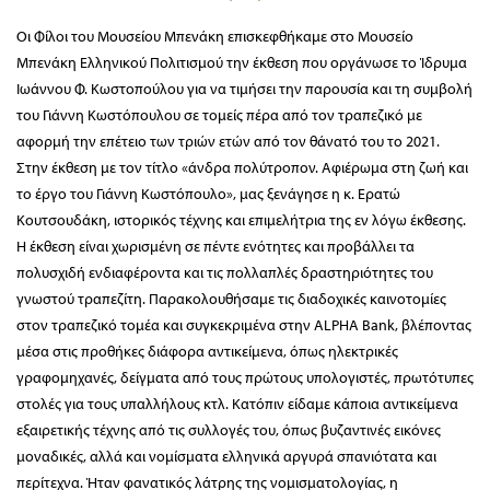
Οι Φίλοι του Μουσείου Μπενάκη επισκεφθήκαμε στο Μουσείο
Μπενάκη Ελληνικού Πολιτισμού την έκθεση που οργάνωσε το Ίδρυμα
Ιωάννου Φ. Κωστοπούλου για να τιμήσει την παρουσία και τη συμβολή
του Γιάννη Κωστόπουλου σε τομείς πέρα από τον τραπεζικό με
αφορμή την επέτειο των τριών ετών από τον θάνατό του το 2021.
Στην έκθεση με τον τίτλο «άνδρα πολύτροπον. Αφιέρωμα στη ζωή και
το έργο του Γιάννη Κωστόπουλο», μας ξενάγησε η κ. Ερατώ
Κουτσουδάκη, ιστορικός τέχνης και επιμελήτρια της εν λόγω έκθεσης.
Η έκθεση είναι χωρισμένη σε πέντε ενότητες και προβάλλει τα
πολυσχιδή ενδιαφέροντα και τις πολλαπλές δραστηριότητες του
γνωστού τραπεζίτη. Παρακολουθήσαμε τις διαδοχικές καινοτομίες
στον τραπεζικό τομέα και συγκεκριμένα στην ALPHA Bank, βλέποντας
μέσα στις προθήκες διάφορα αντικείμενα, όπως ηλεκτρικές
γραφομηχανές, δείγματα από τους πρώτους υπολογιστές, πρωτότυπες
στολές για τους υπαλλήλους κτλ. Κατόπιν είδαμε κάποια αντικείμενα
εξαιρετικής τέχνης από τις συλλογές του, όπως βυζαντινές εικόνες
μοναδικές, αλλά και νομίσματα ελληνικά αργυρά σπανιότατα και
περίτεχνα. Ήταν φανατικός λάτρης της νομισματολογίας, η