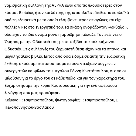
νομισματική συλλογή της ALPHA είναι από τις πλουσιότερες στον
κόσμο!. Βεβαίως ήταν και λάτρης της ιστιοπλοΐας, διέθετε ιστιοπλοϊκά
σκάφη εξαιρετικά με τα οποία ελάμβανε μέρος σε αγώνες και είχε
πολλές νίκες στο ενεργητικό του. Τα σκάφη ονομάζονταν «ωκύαλοι»,
όλα είχαν το ίδιο όνομα μόνο η αρρίθμηση άλλαζε. Τον ενέπνεε ο
Όμηρος με την Οδύσσειά του, με τα ταξίδια του πολυμήχανου
Οδυσσέα. Στις συλλογές του ξεχωριστή θέση είχαν και τα σπάνια και
μεγάλης αξίας βιβλία. Εκτός από όσα είδαμε σε αυτή την εξαιρετική
έκθεση, ακούσαμε και αποσπάσματα συνεντεύξεων συγγενών,
συνεργατών και φίλων του μεγάλου Γιάννη Κωστόπουλου, οι οποίοι
μιλούσαν για το έργο του σε κάθε πεδίο και για τον χαρακτήρα του.
Ευχαριστήσαμε την κυρία Κουτσουδάκη για την ενδιαφέρουσα
ξενάγηση που μας προσέφερε.
Κείμενο: Ρ. Τσιμπιροπούλου, Φωτογραφίες: Ρ. Τσιμπιροπούλου, Σ.
Πελοποννησίου-Βασιλάκου