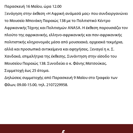
Παρασκευή 16 Μαΐου, ώρα 12.00
Ξενάγηση στην έκθεση «Η Αφρική ανάμεσά μας» που συνδιοργανώνει
το Μουσείο Μπενάκη Πειραιώς 138 με το Πολιτιστικό Κέντρο
Αφρικανικής Τέχνης και Πολιτισμών ΑΝΑSA. Η έκθεση παρουσιάζει τον
πλούτο της αφρικανικής, ελληνο-αφρικανικής και παν-αφρικανικής
πολιτιστικής κληρονομιάς μέσα από μουσειακά, αρχειακά τεκμήρια,
αλλά και προσωπικά αντικείμενα και αφηγήσεις. Ξεναγεί η κ. Σ.
Χανδακά, επιμελήτρια της έκθεσης. Συνάντηση στην είσοδο του
Μουσείου Πειραιώς 138. Συνοδεύει ο κ. Φάνης Ματσούκας.
Συμμετοχή έως 25 άτομα.
Δηλώσεις συμμετοχής από Παρασκευή 9 Μαΐου στο Γραφείο των
Φίλων, 09.00-15.00, τηλ. 2107229958.