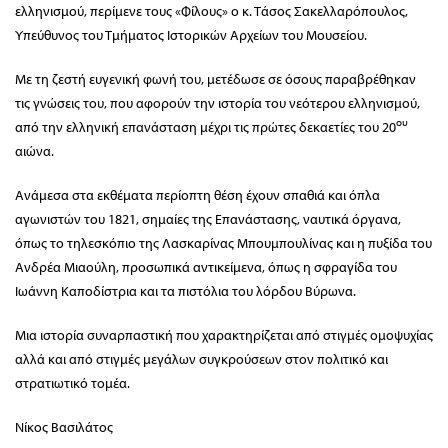
ελληνισμού, περίμενε τους «Φίλους» ο κ. Τάσος Σακελλαρόπουλος,
Υπεύθυνος του Τμήματος Ιστορικών Αρχείων του Μουσείου.
Με τη ζεστή ευγενική φωνή του, μετέδωσε σε όσους παραβρέθηκαν
τις γνώσεις του, που αφορούν την ιστορία του νεότερου ελληνισμού,
ου
από την ελληνική επανάσταση μέχρι τις πρώτες δεκαετίες του 20
αιώνα.
Ανάμεσα στα εκθέματα περίοπτη θέση έχουν σπαθιά και όπλα
αγωνιστών του 1821, σημαίες της Επανάστασης, ναυτικά όργανα,
όπως το τηλεσκόπιο της Λασκαρίνας Μπουμπουλίνας και η πυξίδα του
Ανδρέα Μιαούλη, προσωπικά αντικείμενα, όπως η σφραγίδα του
Ιωάννη Καποδίστρια και τα πιστόλια του λόρδου Βύρωνα.
Μια ιστορία συναρπαστική που χαρακτηρίζεται από στιγμές ομοψυχίας
αλλά και από στιγμές μεγάλων συγκρούσεων στον πολιτικό και
στρατιωτικό τομέα.
Νίκος Βασιλάτος