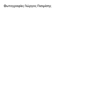
Φωτογραφίες Γιώργος Πισιμίσης
Διοίκηση / Γραμματεία:
Κριεζώτου 3, 10671 Αθήνα, T 210 722 9958, F
210 729 8183, E info@filoibenaki.gr
Όροι και Προϋποθέσεις
–
Ασφάλεια Συναλλαγών
–
Πολιτική
Κρατήσεων & Πληρωμών
© 2017 Φίλοι Μουσείου Μπενάκη. All rights reserved