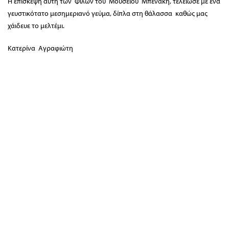
Η επίσκεψη αυτή των Φίλων του Μουσείου Μπενάκη, τελείωσε με ένα
γευστικότατο μεσημεριανό γεύμα, δίπλα στη θάλασσα καθώς μας
χάιδευε το μελτέμι.
Κατερίνα Αγραφιώτη
Διοίκηση / Γραμματεία:
Κριεζώτου 3, 10671 Αθήνα, T 210 722 9958, F
210 729 8183, E info@filoibenaki.gr
Όροι και Προϋποθέσεις
–
Ασφάλεια Συναλλαγών
–
Πολιτική