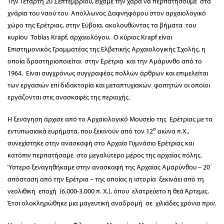
Την Τετάρτη 20 Σεπτεμβρίου, είχαμε την χαρά να περπατήσουμε στα
χνάρια του ναού του Απόλλωνος Δαφνηφόρου στον αρχαιολογικό
χώρο της Ερέτριας, στην Εύβοια, ακολουθώντας τα βήματα του
κυρίου Tobias Krapf, αρχαιολόγου. Ο κύριος Krapf είναι
Επιστημονικός Γραμματέας της Ελβετικής Αρχαιολογικής Σχολής, η
οποία δραστηριοποιείται στην Ερέτρια και την Αμάρυνθο από το
1964. Είναι συγχρόνως συγγραφέας πολλών άρθρων και επιμελείται
των εργασιών επί διδακτορία και μεταπτυχιακών φοιτητών οι οποίοι
εργάζονται στις ανασκαφές της περιοχής.
Η ξενάγηση άρχισε από το Αρχαιολογικό Μουσείο της Ερέτριας με τα
ο
εντυπωσιακά ευρήματα, που ξεκινούν από τον 12
αιώνα π.Χ.,
συνεχίστηκε στην ανασκαφή στο Αρχαίο Γυμνάσιο Ερέτριας και
κατόπιν περπατήσαμε στο μεγαλύτερο μέρος της αρχαίας πόλης.
Ύστερα ξεναγηθήκαμε στην ανασκαφή της Αρχαίας Αμαρύνθου – 20΄
απόσταση από την Ερέτρια – της οποίας η ιστορία ξεκινάει από τη
νεολιθική εποχή (6.000-3.000 π. Χ.), όπου ελατρεύετο η θεά Άρτεμις.
Έτσι ολοκληρώθηκε μια μαγευτική αναδρομή σε χιλιάδες χρόνια πριν.