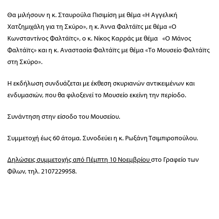
Θα μιλήσουν η κ. Σταυρούλα Πισιμίση με θέμα «Η Αγγελική
Χατζημιχάλη για τη Σκύρο», η κ. Άννα Φαλτάϊτς με θέμα «Ο
Κωνσταντίνος Φαλτάϊτς», ο κ. Νίκος Καρράς με θέμα «Ο Μάνος
Φαλτάϊτς» και η κ. Αναστασία Φαλτάϊτς με θέμα «Το Μουσείο Φαλτάϊτς
στη Σκύρο».
Η εκδήλωση συνδυάζεται με έκθεση σκυριανών αντικειμένων και
ενδυμασιών, που θα φιλοξενεί το Μουσείο εκείνη την περίοδο.
Συνάντηση στην είσοδο του Μουσείου.
Συμμετοχή έως 60 άτομα. Συνοδεύει η κ. Ρωξάνη Τσιμπιροπούλου.
Δηλώσεις συμμετοχής από Πέμπτη 10 Νοεμβρίου
στο Γραφείο των
Φίλων, τηλ. 2107229958.