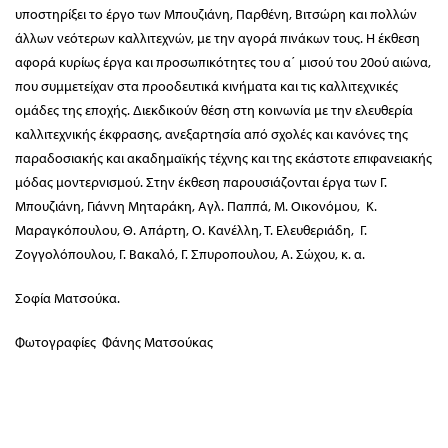
υποστηρίξει το έργο των Μπουζιάνη, Παρθένη, Βιτσώρη και πολλών
άλλων νεότερων καλλιτεχνών, με την αγορά πινάκων τους. Η έκθεση
αφορά κυρίως έργα και προσωπικότητες του α΄ μισού του 20ού αιώνα,
που συμμετείχαν στα προοδευτικά κινήματα και τις καλλιτεχνικές
ομάδες της εποχής. Διεκδικούν θέση στη κοινωνία με την ελευθερία
καλλιτεχνικής έκφρασης, ανεξαρτησία από σχολές και κανόνες της
παραδοσιακής και ακαδημαϊκής τέχνης και της εκάστοτε επιφανειακής
μόδας μοντερνισμού. Στην έκθεση παρουσιάζονται έργα των Γ.
Μπουζιάνη, Γιάννη Μηταράκη, Αγλ. Παππά, Μ. Οικονόμου, Κ.
Μαραγκόπουλου, Θ. Απάρτη, Ο. Κανέλλη, Τ. Ελευθεριάδη, Γ.
Ζογγολόπουλου, Γ. Βακαλό, Γ. Σπυροπουλου, Α. Σώχου, κ. α.
Σοφία Ματσούκα.
Φωτογραφίες Φάνης Ματσούκας