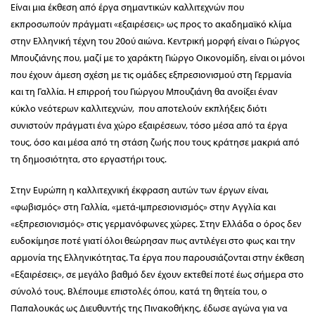
Είναι μια έκθεση από έργα σημαντικών καλλιτεχνών που
εκπροσωπούν πράγματι «εξαιρέσεις» ως προς το ακαδημαϊκό κλίμα
στην Ελληνική τέχνη του 20ού αιώνα. Κεντρική μορφή είναι ο Γιώργος
Μπουζιάνης που, μαζί με το χαράκτη Γιώργο Οικονομίδη, είναι οι μόνοι
που έχουν άμεση σχέση με τις ομάδες εξπρεσιονισμού στη Γερμανία
και τη Γαλλία. Η επιρροή του Γιώργου Μπουζιάνη θα ανοίξει έναν
κύκλο νεότερων καλλιτεχνών, που αποτελούν εκπλήξεις διότι
συνιστούν πράγματι ένα χώρο εξαιρέσεων, τόσο μέσα από τα έργα
τους, όσο και μέσα από τη στάση ζωής που τους κράτησε μακριά από
τη δημοσιότητα, στο εργαστήρι τους.
Στην Ευρώπη η καλλιτεχνική έκφραση αυτών των έργων είναι,
«φωβισμός» στη Γαλλία, «μετά-ιμπρεσιονισμός» στην Αγγλία και
«εξπρεσιονισμός» στις γερμανόφωνες χώρες. Στην Ελλάδα ο όρος δεν
ευδοκίμησε ποτέ γιατί όλοι θεώρησαν πως αντιλέγει στο φως και την
αρμονία της Ελληνικότητας. Τα έργα που παρουσιάζονται στην έκθεση
«Εξαιρέσεις», σε μεγάλο βαθμό δεν έχουν εκτεθεί ποτέ έως σήμερα στο
σύνολό τους. Βλέπουμε επιστολές όπου, κατά τη θητεία του, ο
Παπαλουκάς ως Διευθυντής της Πινακοθήκης, έδωσε αγώνα για να