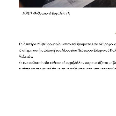
ΜΝΕΠ - Άνθρωποι & Εργαλεία (1)
Τη Δευτέρα 21 Φεβρουαρίου επισκεφθήκαμε το λιτό διώροφο κτ
ιδιαίτερη αυτή συλλογή του Μουσείου Νεότερου Ελληνικού Πολ
Μελετών.
Σε ένα πολυεπίπεδο εκθεσιακό περιβάλλον παρουσιάζεται με β
αντίστοιχα στα εργαλεία και τους ανθρώπους που τα κατασκεύα
Γεωργοί, κτηνοτρόφοι, τεχνίτες και έμποροι και η πολυσήμαντ
στους ανθρώπους και τα εργαλεία τους, σε μια εποχή, την προ
Μας ξενάγησε η επιμελήτρια του ΜΝΕΠ κα Νίκη Δάφνη.
Φρύνη Παπαλημναίου
Φωτογραφίες Φάνης Ματσούκας