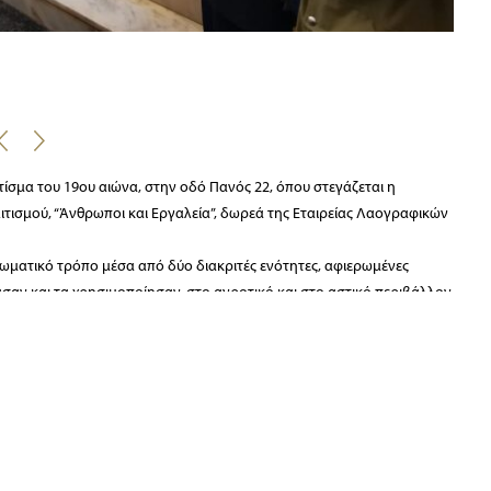
Μ
ίσμα του 19ου αιώνα, στην οδό Πανός 22, όπου στεγάζεται η
ιτισμού, “Άνθρωποι και Εργαλεία”, δωρεά της Εταιρείας Λαογραφικών
ιωματικό τρόπο μέσα από δύο διακριτές ενότητες, αφιερωμένες
σαν και τα χρησιμοποίησαν, στο αγροτικό και στο αστικό περιβάλλον.
η, χρηστική και συναισθηματική σχέση που αναπτύχθηκε ανάμεσα
βιομηχανική, όταν η μαζική παραγωγή αντικειμένων ήταν άγνωστη,