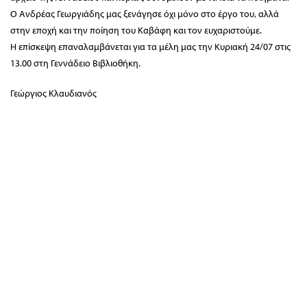
Ο Ανδρέας Γεωργιάδης μας ξενάγησε όχι μόνο στο έργο του, αλλά
στην εποχή και την ποίηση του Καβάφη και τον ευχαριστούμε.
Η επίσκεψη επαναλαμβάνεται για τα μέλη μας την Κυριακή 24/07 στις
13.00 στη Γεννάδειο Βιβλιοθήκη.
Γεώργιος Κλαυδιανός
Διοίκηση / Γραμματεία:
Κριεζώτου 3, 10671 Αθήνα, T 210 722 9958, F
210 729 8183, E info@filoibenaki.gr
Όροι και Προϋποθέσεις
–
Ασφάλεια Συναλλαγών
–
Πολιτική