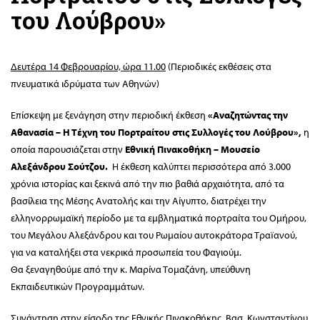
του Λούβρου»
Δευτέρα 14 Φεβρουαρίου, ώρα 11.00
(Περιοδικές εκθέσεις στα
πνευματικά ιδρύματα των Αθηνών)
Επίσκεψη με ξενάγηση στην περιοδική έκθεση
«
Αναζητώντας την
Αθανασία – Η Τέχνη του Πορτραίτου στις Συλλογές του Λούβρου»,
η
οποία παρουσιάζεται στην
Εθνική Πινακοθήκη –
Μουσείο
Αλεξάνδρου Σούτζου.
Η έκθεση καλύπτει περισσότερα από 3.000
χρόνια ιστορίας και ξεκινά από την πιο βαθιά αρχαιότητα, από τα
βασίλεια της Μέσης Ανατολής και την Αίγυπτο, διατρέχει την
ελληνορρωμαϊκή περίοδο με τα εμβληματικά πορτραίτα του Ομήρου,
του Μεγάλου Αλεξάνδρου και του Ρωμαίου αυτοκράτορα Τραïανού,
για να καταλήξει στα νεκρικά προσωπεία του Φαγιούμ.
Θα ξεναγηθούμε από την κ. Μαρίνα Τομαζάνη, υπεύθυνη
Εκπαιδευτικών Προγραμμάτων.
Συνάντηση στην είσοδο της Εθνικής Πινακοθήκης, Βασ. Κωνσταντίνου