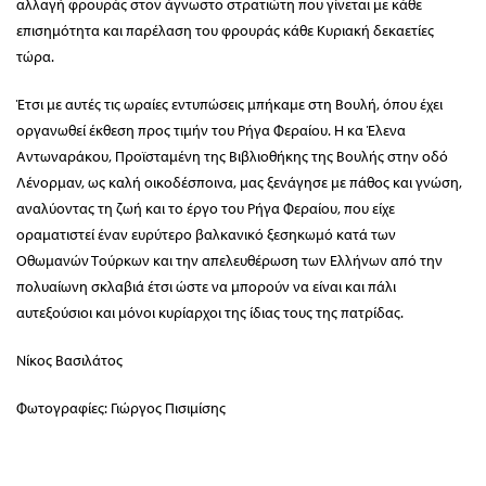
αλλαγή φρουράς στον άγνωστο στρατιώτη που γίνεται με κάθε
επισημότητα και παρέλαση του φρουράς κάθε Κυριακή δεκαετίες
τώρα.
Έτσι με αυτές τις ωραίες εντυπώσεις μπήκαμε στη Βουλή, όπου έχει
οργανωθεί έκθεση προς τιμήν του Ρήγα Φεραίου. Η κα Έλενα
Αντωναράκου, Προϊσταμένη της Βιβλιοθήκης της Βουλής στην οδό
Λένορμαν, ως καλή οικοδέσποινα, μας ξενάγησε με πάθος και γνώση,
αναλύοντας τη ζωή και το έργο του Ρήγα Φεραίου, που είχε
οραματιστεί έναν ευρύτερο βαλκανικό ξεσηκωμό κατά των
Οθωμανών Τούρκων και την απελευθέρωση των Ελλήνων από την
πολυαίωνη σκλαβιά έτσι ώστε να μπορούν να είναι και πάλι
αυτεξούσιοι και μόνοι κυρίαρχοι της ίδιας τους της πατρίδας.
Νίκος Βασιλάτος
Φωτογραφίες: Γιώργος Πισιμίσης