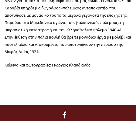
Αινιάν για τις πολύτιμες πληροφορίες που μας έδωσε. Η Θάλεια Φλωρά
Καραβία υπήρξε μια ζωγράφος -πολεμικός ανταποκριτής- που
αποτύπωσε με μοναδικό τρόπο τα μεγάλα γεγονότα της εποχής της.
Παρούσα στο Μακεδονικό αγώνα, τους βαλκανικούς πολέμους, τη
μικρασιατική καταστροφή και τον ελληνοϊταλικό πόλεμο 1940-41.
Στην έκθεση στην παλιά Βουλή θα βρείτε μοναδικά έργα με μολύβι και
παστέλ αλλά και ντοκουμέντα που αποτυπώνουν την περίοδο της
Μικράς Ασίας 1921.
Κείμενο και φωτογραφίες: Γεώργιος Κλαυδιανός
Διοίκηση / Γραμματεία:
Κριεζώτου 3, 10671 Αθήνα, T 210 722 9958, F