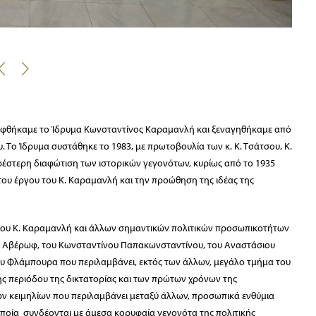
Ί
κεφθήκαμε το Ίδρυμα Κωνσταντίνος Καραμανλή και ξεναγηθήκαμε από
. Το Ίδρυμα συστάθηκε το 1983, με πρωτοβουλία των κ. Κ. Τσάτσου, Κ.
ρέστερη διαφώτιση των ιστορικών γεγονότων, κυρίως από το 1935
του έργου του Κ. Καραμανλή και την προώθηση της ιδέας της
του Κ. Καραμανλή και άλλων σημαντικών πολιτικών προσωπικοτήτων
υ Αβέρωφ, του Κωνσταντίνου Παπακωνσταντίνου, του Αναστάσιου
ίου Φλάμπουρα που περιλαμβάνει, εκτός των άλλων, μεγάλο τμήμα του
ης περιόδου της δικτατορίας και των πρώτων χρόνων της
των κειμηλίων που περιλαμβάνει μεταξύ άλλων, προσωπικά ενθύμια
 οποία συνδέονται με άμεσα κορυφαία γεγονότα της πολιτικής