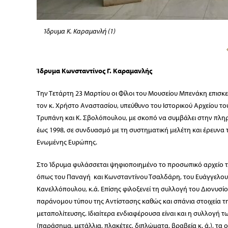
Ίδρυμα Κ. Καραμανλή (1)
Ίδρυμα Κωνσταντίνος Γ. Καραμανλής
Την Τετάρτη 23 Μαρτίου οι Φίλοι του Μουσείου Μπενάκη επισ
τον κ. Χρήστο Αναστασίου, υπεύθυνο του Ιστορικού Αρχείου του
Τρυπάνη και Κ. Σβολόπουλου, με σκοπό να συμβάλει στην πλη
έως 1998, σε συνδυασμό με τη συστηματική μελέτη και έρευνα 
Ενωμένης Ευρώπης.
Στο Ίδρυμα φυλάσσεται ψηφιοποιημένο το προσωπικό αρχείο 
όπως του Παναγή και Κωνσταντίνου Τσαλδάρη, του Ευάγγελο
Κανελλόπουλου, κ.ά. Επίσης φιλοξενεί τη συλλογή του Διονυσ
παράνομου τύπου της Αντίστασης καθώς και σπάνια στοιχεία τ
μεταπολίτευσης. Ιδιαίτερα ενδιαφέρουσα είναι και η συλλογή 
(παράσημα, μετάλλια, πλακέτες, διπλώματα, βραβεία κ. ά.), τα