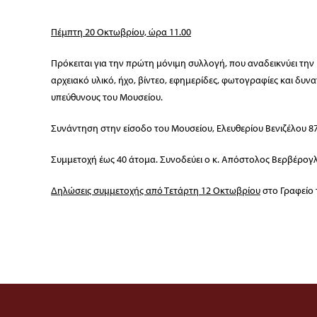
Πέμπτη 20 Οκτωβρίου, ώρα 11.00
Πρόκειται για την πρώτη μόνιμη συλλογή, που αναδεικνύει την
αρχειακό υλικό, ήχο, βίντεο, εφημερίδες, φωτογραφίες και δυ
υπεύθυνους του Μουσείου.
Συνάντηση στην είσοδο του Μουσείου, Ελευθερίου Βενιζέλου 87
Συμμετοχή έως 40 άτομα. Συνοδεύει ο κ. Απόστολος Βερβέρογ
Δηλώσεις συμμετοχής από Τετάρτη 12 Οκτωβρίου
στο Γραφείο 