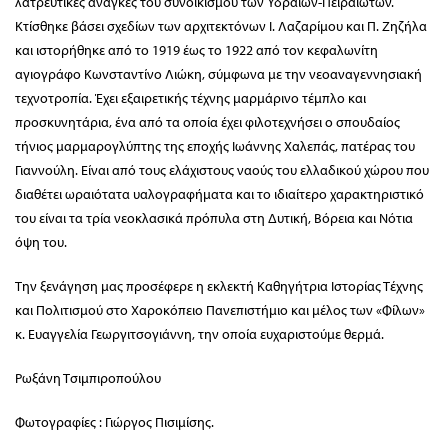
λατρευτικές ανάγκες του συνοικισμού των Υδραίων-Πειραιωτών.
Κτίσθηκε βάσει σχεδίων των αρχιτεκτόνων Ι. Λαζαρίμου και Π. Ζηζήλα
και ιστορήθηκε από το 1919 έως το 1922 από τον κεφαλωνίτη
αγιογράφο Κωνσταντίνο Λιώκη, σύμφωνα με την νεοαναγεννησιακή
τεχνοτροπία. Έχει εξαιρετικής τέχνης μαρμάρινο τέμπλο και
προσκυνητάρια, ένα από τα οποία έχει φιλοτεχνήσει ο σπουδαίος
τήνιος μαρμαρογλύπτης της εποχής Ιωάννης Χαλεπάς, πατέρας του
Γιαννούλη. Είναι από τους ελάχιστους ναούς του ελλαδικού χώρου που
διαθέτει ωραιότατα υαλογραφήματα και το ιδιαίτερο χαρακτηριστικό
του είναι τα τρία νεοκλασικά πρόπυλα στη Δυτική, Βόρεια και Νότια
όψη του.
Την ξενάγηση μας προσέφερε η εκλεκτή Καθηγήτρια Ιστορίας Τέχνης
και Πολιτισμού στο Χαροκόπειο Πανεπιστήμιο και μέλος των «Φίλων»
κ. Ευαγγελία Γεωργιτσογιάννη, την οποία ευχαριστούμε θερμά.
Ρωξάνη Τσιμπιροπούλου
Φωτογραφίες : Γιώργος Πισιμίσης.