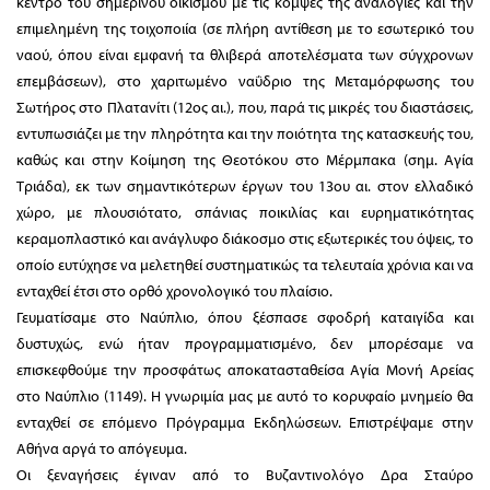
κέντρο του σημερινού οικισμού με τις κομψές της αναλογίες και την
επιμελημένη της τοιχοποιία (σε πλήρη αντίθεση με το εσωτερικό του
ναού, όπου είναι εμφανή τα θλιβερά αποτελέσματα των σύγχρονων
επεμβάσεων), στο χαριτωμένο ναΰδριο της Μεταμόρφωσης του
Σωτήρος στο Πλατανίτι (12ος αι.), που, παρά τις μικρές του διαστάσεις,
εντυπωσιάζει με την πληρότητα και την ποιότητα της κατασκευής του,
καθώς και στην Κοίμηση της Θεοτόκου στο Μέρμπακα (σημ. Αγία
Τριάδα), εκ των σημαντικότερων έργων του 13ου αι. στον ελλαδικό
χώρο, με πλουσιότατο, σπάνιας ποικιλίας και ευρηματικότητας
κεραμοπλαστικό και ανάγλυφο διάκοσμο στις εξωτερικές του όψεις, το
οποίο ευτύχησε να μελετηθεί συστηματικώς τα τελευταία χρόνια και να
ενταχθεί έτσι στο ορθό χρονολογικό του πλαίσιο.
Γευματίσαμε στο Ναύπλιο, όπου ξέσπασε σφοδρή καταιγίδα και
δυστυχώς, ενώ ήταν προγραμματισμένο, δεν μπορέσ
αμε να
επισκεφθούμε την προσφάτως αποκατασταθείσα Αγία Μονή Αρείας
στο Ναύπλιο (1149). Η γνωριμία μας με αυτό το κορυφαίο μνημείο θα
ενταχθεί σε επόμενο Πρόγραμμα Εκδηλώσεων. Επιστρέψαμε στην
Αθήνα αργά το απόγευμα.
Οι ξεναγήσεις έγιναν από το Βυζαντινολόγο Δρα Σταύρο