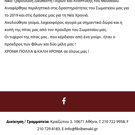
Νίκο Τριβουλίδη Διευθυντή Πόρων και Ανάπτυξης του Μουσείου.
Αναφέρθηκε περιληπτικά στις δραστηριότητες του Σωματείου μας για
το 2019 και στις δράσεις μας για τη Νέα Χρονιά.
Ακολούθησε γεύμα, λαχειοφόρος αγορά με σημαντικά δώρα και η
κοπή της πίτας μας από τον πρόεδρο του Σωματείου μας.
Οι τυχεροί της πίτας μας , που κέρδισαν από ένα γούρι , ήταν ο
πρόεδρος των Φίλων και δύο μέλη μας !
ΧΡΟΝΙΑ ΠΟΛΛΑ & ΚΑΛΗ ΧΡΟΝΙΑ σε όλους μας !
Διοίκηση / Γραμματεία:
Κριεζώτου 3, 10671 Αθήνα, T 210 722 9958, F
210 729 8183, E info@filoibenaki.gr