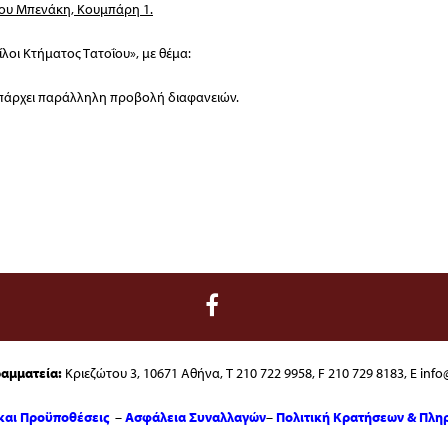
ίου Μπενάκη, Κουμπάρη 1.
λοι Κτήματος Τατοΐου», με θέμα:
άρχει παράλληλη προβολή διαφανειών.
ραμματεία:
Κριεζώτου 3, 10671 Αθήνα, T 210 722 9958, F 210 729 8183, E info@
και Προϋποθέσεις
–
Ασφάλεια Συναλλαγών
–
Πολιτική Κρατήσεων & Πλ