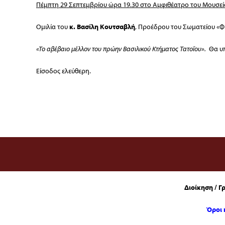
Πέμπτη 29 Σεπτεμβρίου ώρα 19.30 στο Αμφιθέατρο του Μουσε
Ομιλία του
κ. Βασίλη Κουτσαβλή
, Προέδρου του Σωματείου «Φί
«
To αβέβαιο μέλλον του πρώην Βασιλικού Κτήματος Τατοΐου».
Θα υπ
Είσοδος ελεύθερη.
Διοίκηση / Γ
Όροι 