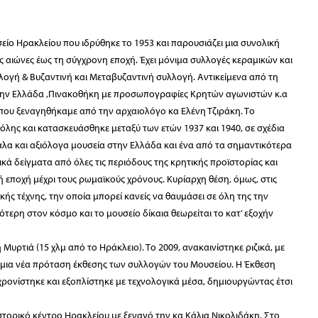
είο Ηρακλείου που ιδρύθηκε το 1953 και παρουσιάζει μια συνολική
ς αιώνες έως τη σύγχρονη εποχή. Έχει μόνιμα συλλογές κεραμικών και
λογή & Βυζαντινή και Μεταβυζαντινή συλλογή. Αντικείμενα από τη
 την Ελλάδα ,Πινακοθήκη με προσωπογραφίες Κρητών αγωνιστών κ.α
ου ξεναγηθήκαμε από την αρχαιολόγο κα Ελένη Τζιράκη. Το
όλης και κατασκευάσθηκε μεταξύ των ετών 1937 και 1940, σε σχέδια
άλα και αξιόλογα μουσεία στην Ελλάδα και ένα από τα σημαντικότερα
ά δείγματα από όλες τις περιόδους της κρητικής προϊστορίας και
κή εποχή μέχρι τους ρωμαϊκούς χρόνους. Κυρίαρχη θέση, όμως, στις
ής τέχνης, την οποία μπορεί κανείς να θαυμάσει σε όλη της την
κότερη στον κόσμο και το μουσείο δίκαια θεωρείται το κατ’ εξοχήν
υρτιά (15 χλμ από το Ηράκλειο). Το 2009, ανακαινίστηκε ριζικά, με
ια νέα πρόταση έκθεσης των συλλογών του Μουσείου. Η Έκθεση
ρονίστηκε και εξοπλίστηκε με τεχνολογικά μέσα, δημιουργώντας έτσι
τορικό κέντρο Ηρακλείου με ξεναγό την κα Κάλια Νικολιδάκη. Στο