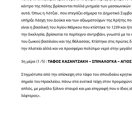
κέντρο της πόλης βρίσκονται πολλά μνημεία των μεσαιωνικών 
αυτά. Όπως η Λότζια , που στεγάζει σήμερα το Δημοτικό Συμβο
υπήρξε Λέσχη του Δούκα και των αξιωματούχων της Κρήτης που 
είναι η βασιλική του Αγίου Μάρκου που κτίστηκε το 1239 και 
την Εκκλησία, βρίσκεται το περίτεχνο σιντριβάνι, γνωστό με τ
του ζωικού βασιλείου και της θάλασσας. Κτίστηκε στις πρώτες 
την πλατεία αλλά και να προσφέρει πολύτιμο νερό στην μεγάλη
5η μέρα (1 /5) :
ΤΑΦΟΣ ΚΑΖΑΝΤΖΑΚΗ – ΣΠΙΝΑΛΟΓΚΑ – ΑΓΙΟΣ
Στιγμιότυπα από την επίσκεψη στο τάφο του σπουδαίου κρητι
σημείο του Ηρακλείου, πάνω στα ενετικά τείχη στον προμαχώνα
απλός, με μεγάλο ξύλινο σταυρό και μια επιγραφή που ο ίδιος ε
λέφτερος».
Ακολούθησε επίσκεψη στη Σπιναλόγκα Λασιθίου και ξενάγηση 
αλλά και περιμετρικά του νησιού με το καΐκι.
Στη συνέχεια επισκεφθήκαμε τον Άγιο Νικόλαο , την πρωτεύουσ
περίφημη Βουλισμένη λίμνη της πόλης.
Νωρίς το απόγευμα αναχωρήσαμε για το αεροδρόμιο του Ηρακλ