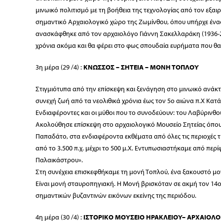
μινωικό πολιτισμό με τη βοήθεια της τεχνολογίας από τον εξα
σημαντικ
ό Αρχαιολογικό χώρο της Ζωμίνθου, όπου υπήρχε ένας 
ανασκάφθηκε από τον αρχαιολόγο Γιάννη Σακελλαράκη (1936-20
χρόνια ακόμα και θα φέρει στο φως σπουδαία ευρήματα που θα 
3η μέρα (29 /4) :
ΚΝΩΣΣΟΣ – ΣΗΤΕΙΑ – ΜΟΝΗ ΤΟΠΛΟΥ
Στιγμιότυπα από την επίσκεψη και ξενάγηση στο μινωικό ανάκ
συνεχή ζωή από τα νεολιθικά χρόνια έως τον 5ο αιώνα π.Χ Κατ
Ενδιαφέροντες και οι μύθοι που το συνοδεύουν: του Λαβύρινθο
Ακολούθησε επίσκεψη στο αρχαιολογικό Μουσείο Σητείας όπου
Παπαδάτο, στα ενδιαφέροντα εκθέματα από όλες τις περιοχές τ
από το 3.500 π.χ. μέχρι το 500 μ.Χ. Εντυπωσιαστήκαμε από πε
Παλαικάστρου».
Στη συνέχεια επισκεφθήκαμε τη μονή Τοπλού, ένα ξακουστό μο
Είναι μονή σταυροπηγιακή. Η Μονή βρισκόταν σε ακμή τον 14ο
σημαντικών βυζαντινών εικόνων εκείνης της περιόδου.
4η μέρα (30 /4) :
ΙΣΤΟΡΙΚΟ ΜΟΥΣΕΙΟ ΗΡΑΚΛΕΙΟΥ– ΑΡΧΑΙΟΛΟ