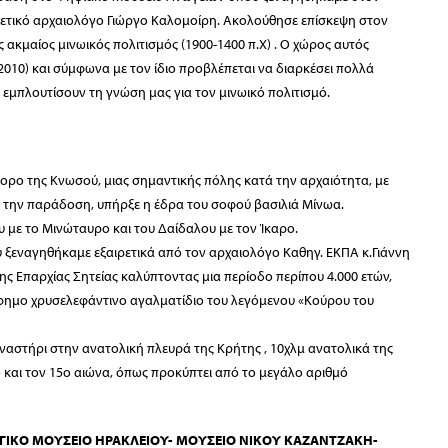
ιρετικό αρχαιολόγο Γιώργο Καλομοίρη. Ακολούθησε επίσκεψη στον
ακμαίος μινωικός πολιτισμός (1900-1400 π.Χ) . Ο χώρος αυτός
10) και σύμφωνα με τον ίδιο προβλέπεται να διαρκέσει πολλά
εμπλουτίσουν τη γνώση μας για τον μινωικό πολιτισμό.
τορο της Κνωσού, μιας σημαντικής πόλης κατά την αρχαιότητα, με
ά την παράδοση, υπήρξε η έδρα του σοφού βασιλιά Μίνωα.
υ με το Μινώταυρο και του Δαίδαλου με τον Ίκαρο.
 ξεναγηθήκαμε εξαιρετικά από τον αρχαιολόγο Καθηγ. ΕΚΠΑ κ.Γιάννη
ης Επαρχίας Σητείας καλύπτοντας μια περίοδο περίπου 4.000 ετών,
ρίφημο χρυσελεφάντινο αγαλματίδιο του λεγόμενου «Κούρου του
ναστήρι στην ανατολική πλευρά της Κρήτης , 10χλμ ανατολικά της
 και τον 15ο αιώνα, όπως προκύπτει από το μεγάλο αριθμό
ΓΙΚΟ ΜΟΥΣΕΙΟ ΗΡΑΚΛΕΙΟΥ- ΜΟΥΣΕΙΟ ΝΙΚΟΥ ΚΑΖΑΝΤΖΑΚΗ-