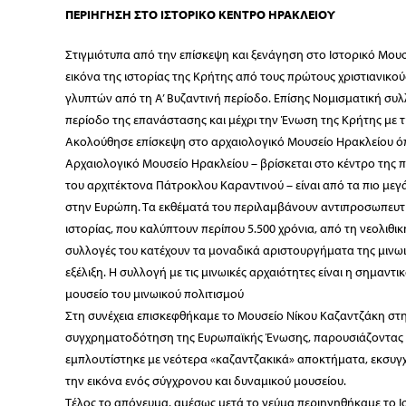
ΠΕΡΙΗΓΗΣΗ ΣΤΟ ΙΣΤΟΡΙΚΟ ΚΕΝΤΡΟ ΗΡΑΚΛΕΙΟΥ
Στιγμιότυπα από την επίσκεψη και ξενάγηση στο Ιστορικό Μουσ
εικόνα της ιστορίας της Κρήτης από τους πρώτους χριστιανικού
γλυπτών από τη Α’ Βυζαντινή περίοδο. Επίσης Νομισματική συλ
περίοδο της επανάστασης και μέχρι την Ένωση της Κρήτης με
Ακολούθησε επίσκεψη στο αρχαιολογικό Μουσείο Ηρακλείου όπ
Αρχαιολογικό Μουσείο Ηρακλείου – βρίσκεται στο κέντρο της π
του αρχιτέκτονα Πάτροκλου Καραντινού – είναι από τα πιο μεγ
στην Ευρώπη. Τα εκθέματά του περιλαμβάνουν αντιπροσωπευτικ
ιστορίας, που καλύπτουν περίπου 5.500 χρόνια, από τη νεολιθι
συλλογές του κατέχουν τα μοναδικά αριστουργήματα της μινωικ
εξέλιξη. Η συλλογή με τις μινωικές αρχαιότητες είναι η σημαντι
μουσείο του μινωικού πολιτισμού
Στη συνέχεια επισκεφθήκαμε το Μουσείο Νίκου Καζαντζάκη στη Μ
συγχρηματοδότηση της Ευρωπαϊκής Ένωσης, παρουσιάζοντας μ
εμπλουτίστηκε με νεότερα «καζαντζακικά» αποκτήματα, εκσυγχ
την εικόνα ενός σύγχρονου και δυναμικού μουσείου.
Τέλος το απόγευμα, αμέσως μετά το γεύμα περιηγηθήκαμε το Ισ