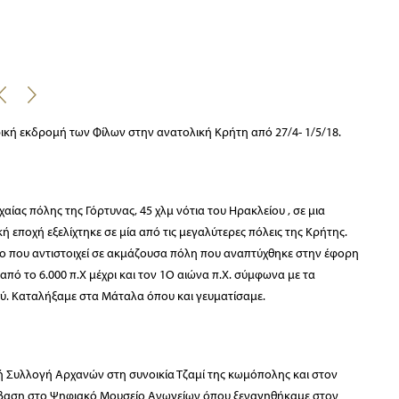
2
κή εκδρομή των Φίλων στην ανατολική Κρήτη από 27/4- 1/5/18.
αίας πόλης της Γόρτυνας, 45 χλμ νότια του Ηρακλείου , σε μια
ή εποχή εξελίχτηκε σε μία από τις μεγαλύτερες πόλεις της Κρήτης.
 που αντιστοιχεί σ
ε ακμάζουσα πόλη που αναπτύχθηκε στην έφορη
πό το 6.000 π.Χ μέχρι και τον 1Ο αιώνα π.Χ. σύμφωνα με τα
ύ. Καταλήξαμε στα Μάταλα όπου και γευματίσαμε.
ή Συλλογή Αρχανών στη συνοικία Τζαμί της κωμόπολης και στον
τάβαση στο Ψηφιακό Μουσείο Ανωγείων όπου ξεναγηθήκαμε στον