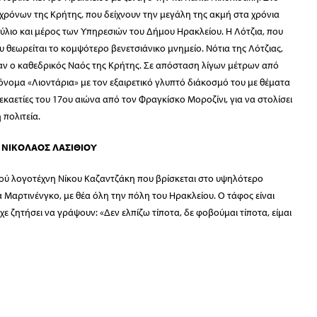
χρόνων της Κρήτης, που δείχνουν την μεγάλη της ακμή στα χρόνια
ύλιο και μέρος των Υπηρεσιών του Δήμου Ηρακλείου. Η Λότζια, που
θεωρείται το κομψότερο βενετσιάνικο μνημείο. Νότια της Λότζιας,
ήταν ο καθεδρικός Ναός της Κρήτης. Σε απόσταση λίγων μέτρων από
ο όνομα «Λιοντάρια» με τον εξαιρετικό γλυπτό διάκοσμό του με θέματα
δεκαετίες του 17ου αιώνα από τον Φραγκίσκο Μοροζίνι, για να στολίσει
 πολιτεία.
 ΝΙΚΟΛΑΟΣ ΛΑΣΙΘΙΟΥ
κού λογοτέχνη Νίκου Καζαντζάκη που βρίσκεται στο υψηλότερο
 Μαρτινένγκο, με θέα όλη την πόλη του Ηρακλείου. Ο τάφος είναι
ίχε ζητήσει να γράψο
υν: «Δεν ελπίζω τίποτα, δε φοβούμαι τίποτα, είμαι
έξω από την κεντρική πύλη – που ήταν κλειστή λόγω Πρωτομαγιάς –
α του Νομού Λασιθίου όπου και γευματίσαμε εξαιρετικά, με θέα την
είου, για την προγραμματισμένη μας πτήση επιστροφής.