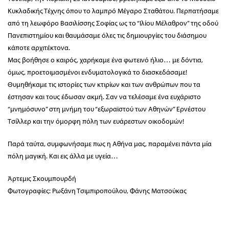
Κυκλαδικής Τέχνης όπου το λαμπρό Μέγαρο Σταθάτου. Περπατήσαμε
από τη λεωφόρο Βασιλίσσης Σοφίας ως το “Ιλίου Μέλαθρον” της οδού
Πανεπιστημίου και θαυμάσαμε όλες τις δημιουργίες του διάσημου
κάποτε αρχιτέκτονα.
Μας βοήθησε ο καιρός, χαρήκαμε ένα φωτεινό ήλιο… με δόντια,
όμως, προετοιμασμένοι ενδυματολογικά το διασκεδάσαμε!
Θυμηθήκαμε τις ιστορίες των κτιρίων και των ανθρώπων που τα
έστησαν και τους έδωσαν ακμή. Σαν να τελέσαμε ένα ευχάριστο
“μνημόσυνο” στη μνήμη του “εξωραϊστού των Αθηνών” Ερνέστου
Τσίλλερ και την όμορφη πόλη των ευάρεστων οικοδομών!
Παρά ταύτα, συμφωνήσαμε πως η Αθήνα μας, παραμένει πάντα μία
πόλη μαγική. Και εις άλλα με υγεία…
Άρτεμις Σκουμπουρδή
Φωτογραφίες: Ρωξάνη Τσιμπιροπούλου, Φάνης Ματσούκας