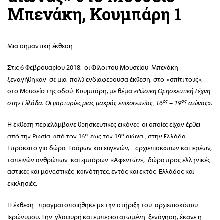
Μπενάκη, Κουμπάρη 1
Μια σημαντική έκθεση
Στις 6 Φεβρουαρίου 2018, οι Φίλοι του Μουσείου Μπενάκη
ξεναγήθηκαν σε μια πολύ ενδιαφέρουσα έκθεση, στο «σπίτι τους»,
στο Μουσείο της οδού Κουμπάρη, με θέμα
«Ρώσικη Θρησκευτική Τέχνη
ος
ος
στην Ελλάδα. Οι μαρτυρίες μιας μακράς επικοινωνίας, 16
– 19
αιώνας».
Η έκθεση περιελάμβανε θρησκευτικές εικόνες οι οποίες είχαν έρθει
ο
ο
από την Ρωσία από τον 16
έως τον 19
αιώνα , στην Ελλάδα.
Επρόκειτο για δώρα Τσάρων και ευγενών, αρχιεπισκόπων και ιερέων,
ταπεινών ανθρώπων και εμπόρων «Αφεντών», δώρα προς ελληνικές
αστικές και μοναστικές κοινότητες, εντός και εκτός Ελλάδος και
εκκλησιές.
Η έκθεση πραγματοποιήθηκε με την στήριξη του αρχιεπισκόπου
Ιερώνυμου. Την γλαφυρή και εμπεριστατωμένη ξενάγηση, έκανε η