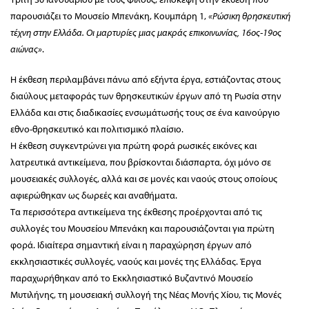
παρουσιάζει το Μουσείο Μπενάκη, Κουμπάρη 1,
«Ρώσικη θρησκευτική
τέχνη στην Ελλάδα. Οι μαρτυρίες μιας μακράς επικοινωνίας, 16ος-19ος
αιώνας»
.
Η έκθεση περιλαμβάνει πάνω από εξήντα έργα, εστιάζοντας στους
διαύλους μεταφοράς των θρησκευτικών έργων από τη Ρωσία στην
Ελλάδα και στις διαδικασίες ενσωμάτωσής τους σε ένα καινούργιο
εθνο-θρησκευτικό και πολιτισμικό πλαίσιο.
Η έκθεση συγκεντρώνει για πρώτη φορά ρωσικές εικ
όνες και
λατρευτικά αντικείμενα, που βρίσκονται διάσπαρτα, όχι μόνο σε
μουσειακές συλλογές, αλλά και σε μονές και ναούς στους οποίους
αφιερώθηκαν ως δωρεές και αναθήματα.
Τα περισσότερα αντικείμενα της έκθεσης προέρχονται από τις
συλλογές του Μουσείου Μπενάκη και παρουσιάζονται για πρώτη
φορά. Ιδιαίτερα σημαντική είναι η παραχώρηση έργων από
εκκλησιαστικές συλλογές, ναούς και μονές της Ελλάδας. Έργα
παραχωρήθηκαν από το Εκκλησιαστικό Βυζαντινό Mουσείο
Μυτιλήνης, τη μουσειακή συλλογή της Νέας Μονής Χίου, τις Μονές