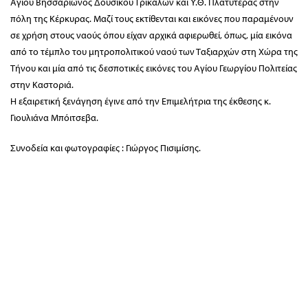
Αγίου Βησσαρίωνος Δουσίκου Τρικάλων και Υ.Θ. Πλατυτέρας στην
πόλη της Κέρκυρας. Μαζί τους εκτίθενται και εικόνες που παραμένουν
σε χρήση στους ναούς όπου είχαν αρχικά αφιερωθεί, όπως, μία εικόνα
από το τέμπλο του μητροπολιτικού ναού των Ταξιαρχών στη Χώρα της
Τήνου και μία από τις δεσποτικές εικόνες του Αγίου Γεωργίου Πολιτείας
στην Καστοριά.
Η εξαιρετική ξενάγηση έγινε από την Επιμελήτρια της έκθεσης κ.
Γιουλιάνα Μπόιτσεβα.
Συνοδεία και φωτογραφίες : Γιώργος Πισιμίσης.