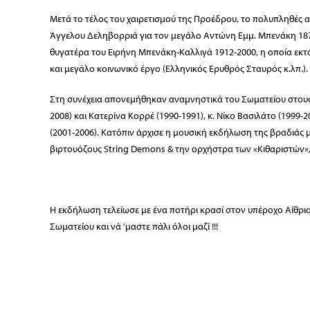
Μετά το τέλος του χαιρετισμού της Προέδρου, το πολυπληθές 
Άγγελου Δεληβορριά για τον μεγάλο Αντώνη Εμμ. Μπενάκη 1873
θυγατέρα του Ειρήνη Μπενάκη-Καλλιγά 1912-2000, η οποία εκτ
και μεγάλο κοινωνικό έργο (Ελληνικός Ερυθρός Σταυρός κ.λπ.).
Στη συνέχεια απονεμήθηκαν αναμνηστικά του Σωματείου στους 
2008) και Κατερίνα Κορρέ (1990-1991), κ. Νίκο Βασιλάτο (1999-2
(2001-2006). Κατόπιν άρχισε η μουσική εκδήλωση της βραδιάς 
βιρτουόζους String Demons & την ορχήστρα των «Κιθαριστών»,
Η εκδήλωση τελείωσε με ένα ποτήρι κρασί στον υπέροχο Αίθριο
Σωματείου και νά ’μαστε πάλι όλοι μαζί !!!