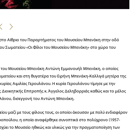
Τ
ι στο Αίθριο του Παραρτήματος του Μουσείου Μπενάκη στην οδό
 του Σωματείου «Οι Φίλοι του Μουσείου Μπενάκη» στο χώρο του
ή του Μουσείου Μπενάκη Αντώνη Εμμανουήλ Μπενάκη, ο οποίος
Σωματείου και στη θυγατέρα του Ειρήνη Μπενάκη-Καλλιγά μητέρα της
υρίας Αιμιλίας Γερουλάνου. Η κυρία Γερουλάνου τίμησε με την
ς Διοικητικής Επιτροπής κ. Άγγελος Δεληβορριάς καθώς και το μέλος
ουλάνου, δισεγγονή του Αντώνη Μπενάκη.
ίου μαζί με τους φίλους τους, οι οποίοι άκουσαν με πολύ ενδιαφέρον
ιροπούλου, η οποία αναφέρθηκε συνοπτικά στο πολύχρονο (1957-
ισχύει το Μουσείο ηθικώς και υλικώς για την πραγματοποίηση των