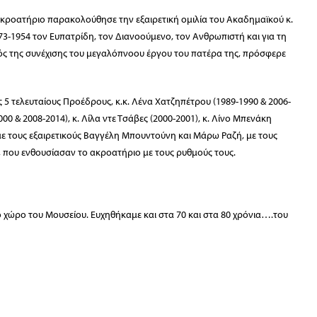
ακροατήριο παρακολούθησε την εξαιρετική ομιλία του Ακαδημαϊκού κ.
-1954 τον Ευπατρίδη, τον Διανοούμενο, τον Ανθρωπιστή και για τη
ός της συνέχισης του μεγαλόπνοου έργου του πατέρα της, πρόσφερε
5 τελευταίους Προέδρους, κ.κ. Λένα Χατζηπέτρου (1989-1990 & 2006-
000 & 2008-2014), κ. Λίλα ντε Τσάβες (2000-2001), κ. Λίνο Μπενάκη
με τους εξαιρετικούς Βαγγέλη Μπουντούνη και Μάρω Ραζή, με τους
 που ενθουσίασαν το ακροατήριο με τους ρυθμούς τους.
 χώρο του Μουσείου. Ευχηθήκαμε και στα 70 και στα 80 χρόνια….του