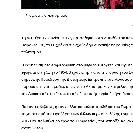
Η αφίσα της γιορτής μας.
Τη Δευτέρα 12 Ιουνίου 2017 γιορτάσθηκαν στο Αμφιθέατρο κα
Πειραιώς 138, τα 60 χρόνια συνεχούς δημιουργικής παρουσίας
πολιτισμού.
Η εκδήλωση ήταν αφιερωμένη στο μεγάλο ευεργέτη και ιδρυτ
έφυγε από τη ζωή το 1954, 3 χρόνια πριν από την ίδρυση του 
σημερινής Προέδρου της Διοικητικής Επιτροπής του Μουσείου κ
παρουσία της τη βραδιά, όπως και ο Ακαδημαϊκός και μέλος τη
της Διοικητικής και Εκτελεστικής Επιτροπής κυρία Ειρήνη Γερ
Παρόντες βεβαίως ήσαν πολλοί και εκλεκτοί «Φίλοι» του Σωματε
το χαιρετισμό της Προέδρου των Φίλων κυρίας Ρωξάνης Τσιμπ
2017) και πολύπλευρο έργο του Σωματείου, που στηρίζει και εν
σκοπών του.