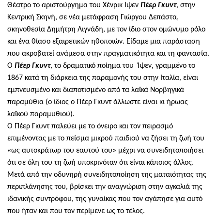
Θέατρο το αριστούργημα του Χένρικ Ιψεν
Πέερ Γκυντ
, στην
Κεντρική Σκηνή, σε νέα μετάφραση Γιώργου Δεπάστα,
σκηνοθεσία Δημήτρη Λιγνάδη, με τον ίδιο στον ομώνυμο ρόλο
και ένα θίασο εξαιρετικών ηθοποιών. Είδαμε μια παράσταση
που ακροβατεί ανάμεσα στην πραγματικότητα και τη φαντασία.
Ο
Πέερ Γκυντ
, το δραματικό ποίημα του Ίψεν, γραμμένο το
1867 κατά τη διάρκεια της παραμονής του στην Ιταλία, είναι
εμπνευσμένο και διαποτισμένο από τα λαϊκά Νορβηγικά
παραμύθια (ο ίδιος ο Πέερ Γκυντ άλλωστε είναι κι ήρωας
λαϊκού παραμυθιού).
Ο Πέερ Γκυντ παλεύει με το όνειρο και τον πειρασμό
επιμένοντας με το πείσμα μικρού παιδιού να ζήσει τη ζωή του
«ως αυτοκράτωρ του εαυτού του» μέχρι να συνειδητοποιήσει
ότι σε όλη του τη ζωή υποκρινόταν ότι είναι κάποιος άλλος.
Μετά από την οδυνηρή συνειδητοποίηση της ματαιότητας της
περιπλάνησης του, βρίσκει την αναγνώριση στην αγκαλιά της
ιδανικής συντρόφου, της γυναίκας που τον αγάπησε για αυτό
που ήταν και που τον περίμενε ως το τέλος.