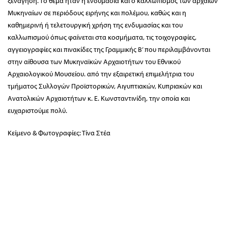
ξενάγηση. Το θέμα ήταν η ενδυμασία και ο καλλωπισμός των αρχαίων
Μυκηναίων σε περιόδους ειρήνης και πολέμου, καθώς και η
καθημερινή ή τελετουργική χρήση της ενδυμασίας και του
καλλωπισμού όπως φαίνεται στα κοσμήματα, τις τοιχογραφίες,
αγγειογραφίες και πινακίδες της Γραμμικής Β’ που περιλαμβάνονται
στην αίθουσα των Μυκηναϊκών Αρχαιοτήτων του Εθνικού
Αρχαιολογικού Μουσείου. από την εξαιρετική επιμελήτρια του
τμήματος Συλλογών Προϊστορικών, Αιγυπτιακών, Κυπριακών και
Ανατολικών Αρχαιοτήτων κ. Ε. Κωνσταντινίδη, την οποία και
ευχαριστούμε πολύ.
Κείμενο & Φωτογραφίες: Τίνα Στέα