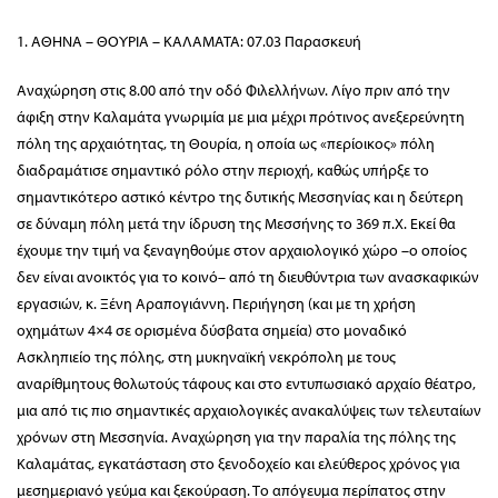
1. ΑΘΗΝΑ – ΘΟΥΡΙΑ – ΚΑΛΑΜΑΤΑ: 07.03 Παρασκευή
Αναχώρηση στις 8.00 από την οδό Φιλελλήνων. Λίγο πριν από την
άφιξη στην Καλαμάτα γνωριμία με μια μέχρι πρότινος ανεξερεύνητη
πόλη της αρχαιότητας, τη Θουρία, η οποία ως «περίοικος» πόλη
διαδραμάτισε σημαντικό ρόλο στην περιοχή, καθώς υπήρξε το
σημαντικότερο αστικό κέντρο της δυτικής Μεσσηνίας και η δεύτερη
σε δύναμη πόλη μετά την ίδρυση της Μεσσήνης το 369 π.Χ. Εκεί θα
έχουμε την τιμή να ξεναγηθούμε στον αρχαιολογικό χώρο –ο οποίος
δεν είναι ανοικτός για το κοινό– από τη διευθύντρια των ανασκαφικών
εργασιών, κ. Ξένη Αραπογιάννη. Περιήγηση (και με τη χρήση
οχημάτων 4×4 σε ορισμένα δύσβατα σημεία) στο μοναδικό
Ασκληπιείο της πόλης, στη μυκηναϊκή νεκρόπολη με τους
αναρίθμητους θολωτούς τάφους και στο εντυπωσιακό αρχαίο θέατρο,
μια από τις πιο σημαντικές αρχαιολογικές ανακαλύψεις των τελευταίων
χρόνων στη Μεσσηνία. Αναχώρηση για την παραλία της πόλης της
Καλαμάτας, εγκατάσταση στο ξενοδοχείο και ελεύθερος χρόνος για
μεσημεριανό γεύμα και ξεκούραση. Το απόγευμα περίπατος στην