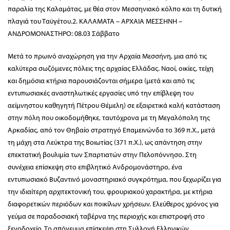
παραλία της Καλαμάτας, με θέα στον Μεσσηνιακό κόλπο και τη δυτική
πλαγιά του Ταϋγέτου.2. ΚΑΛΑΜΑΤΑ – ΑΡΧΑΙΑ ΜΕΣΣΗΝΗ –
ΑΝΔΡΟΜΟΝΑΣΤΗΡΟ: 08.03 Σάββατο
Μετά το πρωινό αναχώρηση για την Αρχαία Μεσσήνη, μια από τις
καλύτερα σωζόμενες πόλεις της αρχαίας Ελλάδας. Ναοί, οικίες, τείχη
και δημόσια κτήρια παρουσιάζονται σήμερα (μετά και από τις
εντυπωσιακές αναστηλωτικές εργασίες υπό την επίβλεψη του
αείμνηστου καθηγητή Πέτρου Θέμελη) σε εξαιρετικά καλή κατάσταση
στην πόλη που οικοδομήθηκε, ταυτόχρονα με τη Μεγαλόπολη της
Αρκαδίας, από τον Θηβαίο στρατηγό Επαμεινώνδα το 369 π.Χ., μετά
τη μάχη στα Λεύκτρα της Βοιωτίας (371 π.Χ.), ως απάντηση στην
επεκτατική βουλιμία των Σπαρτιατών στην Πελοπόννησο. Στη
συνέχεια επίσκεψη στο επιβλητικό Ανδρομονάστηρο, ένα
εντυπωσιακό Βυζαντινό μοναστηριακό συγκρότημα, που ξεχωρίζει για
την ιδιαίτερη αρχιτεκτονική του, φρουριακού χαρακτήρα, με κτήρια
διαφορετικών περιόδων και ποικίλων χρήσεων. Ελεύθερος χρόνος για
γεύμα σε παραδοσιακή ταβέρνα της περιοχής και επιστροφή στο
ξενοδοχείο. Το απόγευμα επίσκεψη στη Συλλογή Ελληνικών