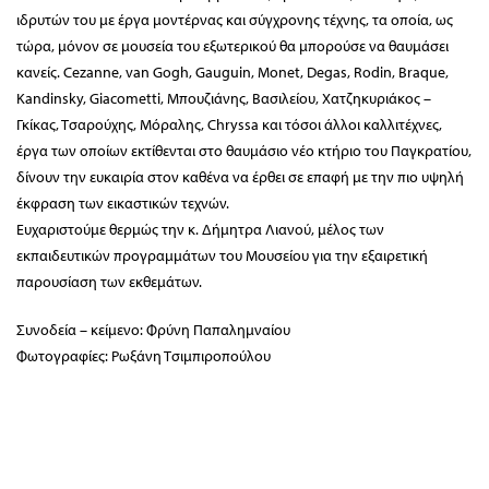
ιδρυτών του με έργα μοντέρνας και σύγχρονης τέχνης, τα οποία, ως
τώρα, μόνον σε μουσεία του εξωτερικού θα μπορούσε να θαυμάσει
κανείς. Cezanne, van Gogh, Gauguin, Monet, Degas, Rodin, Braque,
Kandinsky, Giacometti, Μπουζιάνης, Βασιλείου, Χατζηκυριάκος –
Γκίκας, Τσαρούχης, Μόραλης, Chryssa και τόσοι άλλοι καλλιτέχνες,
έργα των οποίων εκτίθενται στο θαυμάσιο νέο κτήριο του Παγκρατίου,
δίνουν την ευκαιρία στον καθένα να έρθει σε επαφή με την πιο υψηλή
έκφραση των εικαστικών τεχνών.
Ευχαριστούμε θερμώς την κ. Δήμητρα Λιανού, μέλος των
εκπαιδευτικών προγραμμάτων του Μουσείου για την εξαιρετική
παρουσίαση των εκθεμάτων.
Συνοδεία – κείμενο: Φρύνη Παπαλημναίου
Φωτογραφίες: Ρωξάνη Τσιμπιροπούλου