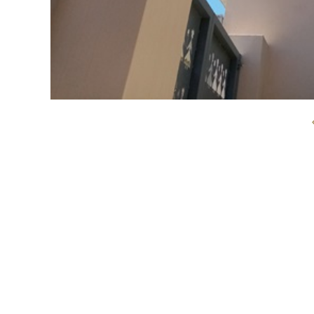
Το Μουσείο Νεότερου Ελληνικού Πολιτισμού, που εφέτος τιμήθη
για μια ακόμη φορά και ξεναγήθηκαν σε 4 μόνιμες συλλογές του
αναψυχή. Ξεναγός μας η επιμελήτρια του ΜΝΕΠ κ. Ελένη Παπαθ
ξεδιπλώθηκε μπροστά μας το παλίμψηστο του μοναδικού σωζόμ
αποτελεί την νέα στέγη του ΜΝΕΠ, κυρίως, όμως, αναδείχθηκε 
ιστορίες των ανθρώπων. Κι είναι ακριβώς αυτή η ζώσα μνήμη τω
συμφραζόμενα και οι νοηματικές συμπαραδηλώσεις των υλικών
καλούν τον επισκέπτη να την γνωρίσει, να την συνειδητοποιήσει
Συνοδεία – κείμενο – φωτογραφίες : Φρύνη Κ. Παπαλημναίου