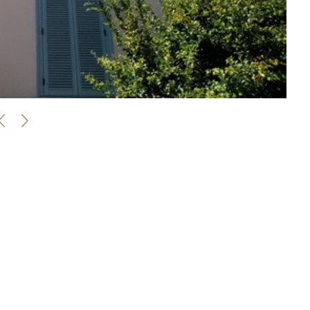
κε ως το μουσείο της χρονιάς από το ICOM, επισκέφθηκαν οι Φίλοι,
, αφιερωμένες στην λατρεία, την ενδυμασία, την διατροφή και την
ωμά, την οποία ευχαριστούμε θερμώς. Μέσα από τα λόγια της
ενου χώρου της παλιάς γειτονιάς του Βρυσακίου που τώρα πια
η κρυφή πλευρά των εκθεμάτων, εκεί που η μνήμη φυλάσσει τις
ν κειμηλίων που κάνει το ΜΝΕΠ ξεχωριστό, είναι τα κοινωνικά
 αντικειμένων που ψηλαφούν την νεότερη ελληνική ταυτότητα και
 και να την αποδεχθεί.