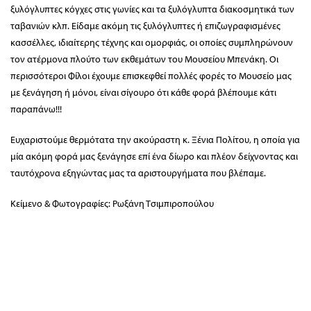
ξυλόγλυπτες κόγχες στις γωνίες και τα ξυλόγλυπτα διακοσμητικά των
ταβανιών κλπ. Είδαμε ακόμη τις ξυλόγλυπτες ή επιζωγραφισμένες
κασσέλλες, ιδιαίτερης τέχνης και ομορφιάς, οι οποίες συμπληρώνουν
τον ατέρμονα πλούτο των εκθεμάτων του Μουσείου Μπενάκη. Οι
περισσότεροι Φίλοι έχουμε επισκεφθεί πολλές φορές το Μουσείο μας
με ξενάγηση ή μόνοι, είναι σίγουρο ότι κάθε φορά βλέπουμε κάτι
παραπάνω!!!
Ευχαριστούμε θερμότατα την ακούραστη κ. Ξένια Πολίτου, η οποία για
μία ακόμη φορά μας ξενάγησε επί ένα δίωρο και πλέον δείχνοντας και
ταυτόχρονα εξηγώντας μας τα αριστουργήματα που βλέπαμε.
Κείμενο & Φωτογραφίες: Ρωξάνη Τσιμπιροπούλου