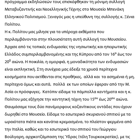
πρόγραμμα εκδηλώσεών τους επισκέφθηκαν τη μόνιμη συλλογή
Μεταβυζαντινής και Νεοελληνικής Τέχνης στο Μουσείο Μπενάκη
Ελληνικού Πολιτισμού. Ξεναγός μας η υπεύθυνη της συλλογής κ. Ξένια
Πολίτου.
Η κ. Πολίτου μας μίλησε για τα υπέροχα εκθέματα που
περιλαμβάνονται στην πλουσιότατη αυτή συλλογή του Μουσείου.
Άρχισε από τις τοπικές ενδυμασίες της νησιωτικής και ηπειρωτικής
ο
Ελλάδος συμπεριλαμβανομένης και της Κύπρου από τον 16
έως τον
0
20
αιώνα. Η ποικιλία, η ομορφιά, η μοναδικότητα των ενδυμασιών
είναι εκπληκτική. Στη συνέχεια μας έδειξε τα χρυσά περίτεχνα
κοσμήματα που εκτίθενται στις προθήκες, αλλά και τα ασημένια ή μη,
περίτεχνα όμως και αυτά, πολλά εκ των οποίων έφεραν από την Μ.
Ασία οι πρόσφυγες. Κατόπιν είδαμε τα πάμπολλα κεντήματα και η κ.
ου
ου
Πολίτου μας εξήγησε την κεντητική τέχνη του 15
έως 20
αιώνα.
Θαυμάσαμε τους δύο πανέμορφους κοζανίτικους οντάδες που έχουν
δωρηθεί στο Μουσείο. Είδαμε το εσωτερικό σκυριανού σπιτιού με τα
ωραιότατα πιάτα και κανάτια κρεμασμένα, το πλείστον φερμένα από
την Ιταλία, καθώς και το εσωτερικό του σπιτιού του Γεώργιου
Βούλγαρη, αρχικοτζάμπαση της Ύδρας (τέλη Τουρκοκρατίας), με τις