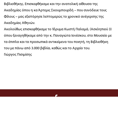
Βιβλιοθήκης. Επισκεφθήκαμε και την ανατολική αίθουσα της
Ακαδημίας όπου η κα Άρτεμις Σκουμπουρδή – που συνόδευε τους
Φίλους – μας εξιστόρησε λεπτομερώς το χρονικό ανέγερσης της
Ακαδημίας Αθηνών.
Ακολούθως επισκεφθήκαμε το Ίδρυμα Κωστή Παλαμά, (Ασκληπιού 3)
όπου ξεναγηθήκαμε από την κ. Παναγιώτα Ιονέσκου, στο Μουσείο με
τα έπιπλα και τα προσωπικά αντικείμενα του ποιητή, τη Βιβλιοθήκη
του με πάνω από 3.000 βιβλία, καθώς και το Αρχείο του.
Γιώργος Πισιμίσης
Διοίκηση / Γραμματεία:
Κριεζώτου 3, 10671 Αθήνα, T 210 722 9958, F