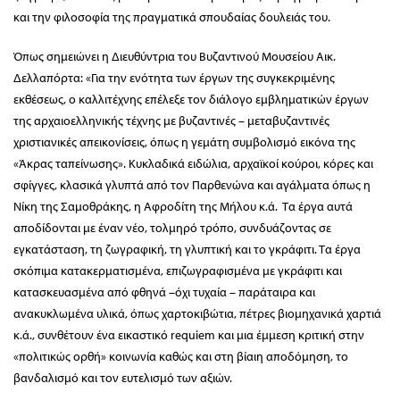
και την φιλοσοφία της πραγματικά σπουδαίας δουλειάς του.
Όπως σημειώνει η Διευθύντρια του Βυζαντινού Μουσείου Αικ.
Δελλαπόρτα: «Για την ενότητα των έργων της συγκεκριμένης
εκθέσεως, ο καλλιτέχνης επέλεξε τον διάλογο εμβληματικών έργων
της αρχαιοελληνικής τέχνης με βυζαντινές – μεταβυζαντινές
χριστιανικές απεικονίσεις, όπως η γεμάτη συμβολισμό εικόνα της
«Άκρας ταπείνωσης». Κυκλαδικά ειδώλια, αρχαϊκοί κούροι, κόρες και
σφίγγες, κλασικά γλυπτά από τον Παρθενώνα και αγάλματα όπως η
Νίκη της Σαμοθράκης, η Αφροδίτη της Μήλου κ.ά. Τα έργα αυτά
αποδίδονται με έναν νέο, τολμηρό τρόπο, συνδυάζοντας σε
εγκατάσταση, τη ζωγραφική, τη γλυπτική και το γκράφιτι. Τα έργα
σκόπιμα κατακερματισμένα, επιζωγραφισμένα με γκράφιτι και
κατασκευασμένα από φθηνά –όχι τυχαία – παράταιρα και
ανακυκλωμένα υλικά, όπως χαρτοκιβώτια, πέτρες βιομηχανικά χαρτιά
κ.ά., συνθέτουν ένα εικαστικό requiem και μια έμμεση κριτική στην
«πολιτικώς ορθή» κοινωνία καθώς και στη βίαιη αποδόμηση, το
βανδαλισμό και τον ευτελισμό των αξιών.