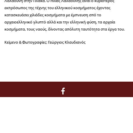
Λαλαούνη στην Πλάκα. Ο Ηλίας Λαλαούνης είναι ο κυριότερος
εκπρόσωπος της τέχνης του ελληνικού κοσμήματος έχοντας
κατασκευάσει χιλιάδες κοσμήματα με έμπνευση σπό το
αρχαιοελληνικό γλυπτό αλλά και την ελληνική φύση, τα αρχαία
κοσμήματα, τους ναούς, δίνοντας απόλυτη ταυτότητα στα έργα του.
Κείμενο & Φωτογραφίες: Γεώργιος Κλαυδιανός
Διοίκηση / Γραμματεία:
Κριεζώτου 3, 10671 Αθήνα, T 210 722 9958, F
210 729 8183, E info@filoibenaki.gr
Όροι και Προϋποθέσεις
–
Ασφάλεια Συναλλαγών
–
Πολιτική