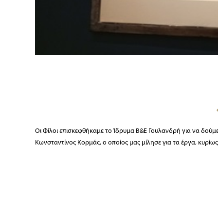
Οι Φίλοι επισκεφθήκαμε το Ίδρυμα Β&Ε Γουλανδρή για να δούμε
Κωνσταντίνος Κορμάς, ο οποίος μας μίλησε για τα έργα, κυρί
αιώνα, Maillol, Toulouse-Lautrec, Matisse, Léger, Picasso, Braq
Braque (1882-1963), του Henri Matisse (1869-1954) τα κολάζ (χ
εμπνευσμένα από το έργο της Έμιλυ Μπροντέ “Wuthering heights
1973), χαρακτικά, το γνωστό του περιστέρι (la paloma), καθώς 
χαρακτικά του. Ακόμη είδαμε του Henri de Toulouse -Lautrec (1
παρισινών καμπαρέ. Στη συνέχεια είδαμε τα εξαιρετικά σχέδια το