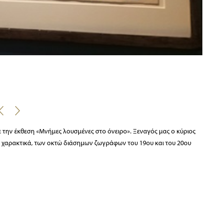
 την έκθεση «Μνήμες λουσμένες στο όνειρο». Ξεναγός μας ο κύριος
ως χαρακτικά, των οκτώ διάσημων ζωγράφων του 19ου και του 20ου
ue, Miró και Balthus. Είδαμε τα ωραιότατα χαρακτικά του Georges
ρωματιστά ψαλιδισμένα χαρτιά), του Balthus (1908-2001) τα
” εξαιρετικά χαρακτικά του. Είδαμε έργα του Pablo Picasso (1881-
και κεραμικά. Επίσης του Joan Miró (1893-1983) τα χαρακτηριστικά
864-1901), τις γνωστές έγχρωμες λιθογραφίες του με τις χορεύτριες των
υ Maillol, καθώς και του Fernard Léger (1881-1955) τις 34 έγχρωμες