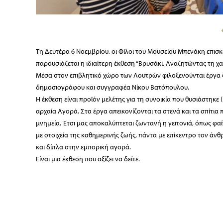
Τη Δευτέρα 6 Νοεμβρίου, οι Φίλοι του Μουσείου Μπενάκη επι
παρουσιάζεται η ιδιαίτερη έκθεση “Βρυσάκι, Αναζητώντας τη χ
Μέσα στον επιβλητικό χώρο των Λουτρών φιλοξενούνται έργα ζ
δημοσιογράφου και συγγραφέα Νίκου Βατόπουλου.
Η έκθεση είναι προϊόν μελέτης για τη συνοικία που θυσιάστηκε
αρχαία Αγορά. Στα έργα απεικονίζονται τα στενά και τα σπίτια
μνημεία. Έτσι μας αποκαλύπτεται ζωντανή η γειτονιά, όπως φαί
με στοιχεία της καθημερινής ζωής, πάντα με επίκεντρο τον άνθ
και δίπλα στην εμπορική αγορά.
Είναι μια έκθεση που αξίζει να δείτε.
Ευχαριστούμε την κα Χατζηγιαννάκη και τον κο Βατόπουλο για
ζωντανά την εικόνα της συνοικίας.
Κείμενο & Φωτογραφίες: Γεώργιος Κλαυδιανός