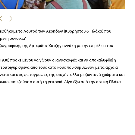
σκεφθήκαμε το Λουτρό των Αέρηδων (Κυρρήστου 6, Πλάκα) που
αμένη συνοικία”
ωγραφικής της Αρτέμιδος Χατζηγιαννάκη με την επιμέλεια του
 (1930) προκειμένου να γίνουν οι ανασκαφές και να αποκαλυφθεί η
 περιτριγυρισμένα από τους κατοίκους που συμβίωναν με τα αρχαία
νεται και στις φωτογραφίες της εποχής, αλλά με ζωντανά χρώματα και
ρωπο, που ζούσε σ αυτή τη γειτονιά. Λίγο έξω από την αστική Πλάκα
 την αναλυτική ξενάγηση, που με αφορμή τους πίνακες μας έδωσαν