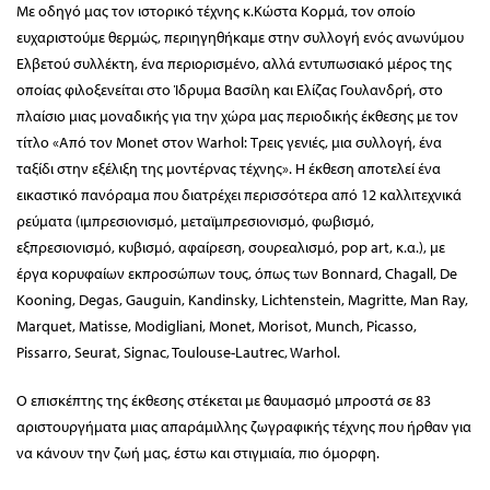
Με οδηγό μας τον ιστορικό τέχνης κ.Κώστα Κορμά, τον οποίο
ευχαριστούμε θερμώς, περιηγηθήκαμε στην συλλογή ενός ανωνύμου
Ελβετού συλλέκτη, ένα περιορισμένο, αλλά εντυπωσιακό μέρος της
οποίας φιλοξενείται στο Ίδρυμα Βασίλη και Ελίζας Γουλανδρή, στο
πλαίσιο μιας μοναδικής για την χώρα μας περιοδικής έκθεσης με τον
τίτλο «Από τον Monet στον Warhol: Τρεις γενιές, μια συλλογή, ένα
ταξίδι στην εξέλιξη της μοντέρνας τέχνης». Η έκθεση αποτελεί ένα
εικαστικό πανόραμα που διατρέχει περισσότερα από 12 καλλιτεχνικά
ρεύματα (ιμπρεσιονισμό, μεταϊμπρεσιονισμό, φωβισμό,
εξπρεσιονισμό, κυβισμό, αφαίρεση, σουρεαλισμό, pop art, κ.α.), με
έργα κορυφαίων εκπροσώπων τους, όπως των Bonnard, Chagall, De
Kooning, Degas, Gauguin, Kandinsky, Lichtenstein, Magritte, Man Ray,
Marquet, Matisse, Modigliani, Monet, Morisot, Munch, Picasso,
Pissarro, Seurat, Signac, Toulouse-Lautrec, Warhol.
Ο επισκέπτης της έκθεσης στέκεται με θαυμασμό μπροστά σε 83
αριστουργήματα μιας απαράμιλλης ζωγραφικής τέχνης που ήρθαν για
να κάνουν την ζωή μας, έστω και στιγμιαία, πιο όμορφη.