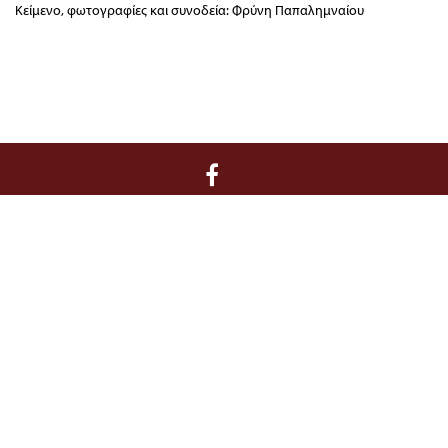
Κείμενο, φωτογραφίες και συνοδεία: Φρύνη Παπαλημναίου
Διοίκηση / Γραμματεία:
Κριεζώτου 3, 10671 Αθήνα, T 210 722 9958, F
210 729 8183, E info@filoibenaki.gr
Όροι και Προϋποθέσεις
–
Ασφάλεια Συναλλαγών
–
Πολιτική
Κρατήσεων & Πληρωμών
© 2017 Φίλοι Μουσείου Μπενάκη. All rights reserved
Created by
Tool