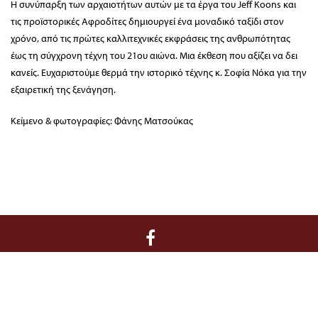
Η συνύπαρξη των αρχαιοτήτων αυτών με τα έργα του Jeff Koons και
τις προϊστορικές Αφροδίτες δημιουργεί ένα μοναδικό ταξίδι στον
χρόνο, από τις πρώτες καλλιτεχνικές εκφράσεις της ανθρωπότητας
έως τη σύγχρονη τέχνη του 21ου αιώνα. Μια έκθεση που αξίζει να δει
κανείς. Ευχαριστούμε θερμά την ιστορικό τέχνης κ. Σοφία Νόκα για την
εξαιρετική της ξενάγηση.
Κείμενο & φωτογραφίες: Φάνης Ματσούκας
Διοίκηση / Γραμματεία:
Κριεζώτου 3, 10671 Αθήνα, T 210 722 9958, F
210 729 8183, E info@filoibenaki.gr