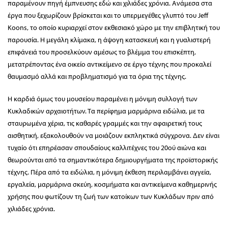
παραμένουν πηγή έμπνευσης εδώ και χιλιάδες χρόνια. Ανάμεσα στα
έργα που ξεχωρίζουν βρίσκεται και το υπερμεγέθες γλυπτό του Jeff
Koons, το οποίο κυριαρχεί στον εκθεσιακό χώρο με την επιβλητική του
παρουσία. Η μεγάλη κλίμακα, η άψογη κατασκευή και η γυαλιστερή
επιφάνειά του προσελκύουν αμέσως το βλέμμα του επισκέπτη,
μετατρέποντας ένα οικείο αντικείμενο σε έργο τέχνης που προκαλεί
θαυμασμό αλλά και προβληματισμό για τα όρια της τέχνης.
Η καρδιά όμως του μουσείου παραμένει η μόνιμη συλλογή των
Κυκλαδικών αρχαιοτήτων. Τα περίφημα μαρμάρινα ειδώλια, με τα
σταυρωμένα χέρια, τις καθαρές γραμμές και την αφαιρετική τους
αισθητική, εξακολουθούν να μοιάζουν εκπληκτικά σύγχρονα. Δεν είναι
τυχαίο ότι επηρέασαν σπουδαίους καλλιτέχνες του 20ού αιώνα και
θεωρούνται από τα σημαντικότερα δημιουργήματα της προϊστορικής
τέχνης. Πέρα από τα ειδώλια, η μόνιμη έκθεση περιλαμβάνει αγγεία,
εργαλεία, μαρμάρινα σκεύη, κοσμήματα και αντικείμενα καθημερινής
χρήσης που φωτίζουν τη ζωή των κατοίκων των Κυκλάδων πριν από
χιλιάδες χρόνια.