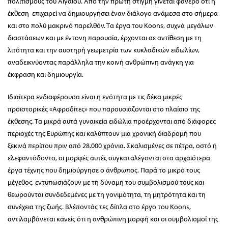
πολιτισμούς του Αιγαίου. Από την πρώτη στιγμή γίνεται φανερό ότι η
έκθεση επιχειρεί να δημιουργήσει έναν διάλογο ανάμεσα στο σήμερα
και στο πολύ μακρινό παρελθόν. Τα έργα του Koons, συχνά μεγάλων
διαστάσεων και με έντονη παρουσία, έρχονται σε αντίθεση με τη
λιτότητα και την αυστηρή γεωμετρία των κυκλαδικών ειδωλίων,
αναδεικνύοντας παράλληλα την κοινή ανθρώπινη ανάγκη για
έκφραση και δημιουργία.
Ιδιαίτερα ενδιαφέρουσα είναι η ενότητα με τις δέκα μικρές
προϊστορικές «Αφροδίτες» που παρουσιάζονται στο πλαίσιο της
έκθεσης. Τα μικρά αυτά γυναικεία ειδώλια προέρχονται από διάφορες
περιοχές της Ευρώπης και καλύπτουν μια χρονική διαδρομή που
ξεκινά περίπου πριν από 28.000 χρόνια. Σκαλισμένες σε πέτρα, οστό ή
ελεφαντόδοντο, οι μορφές αυτές συγκαταλέγονται στα αρχαιότερα
έργα τέχνης που δημιούργησε ο άνθρωπος. Παρά το μικρό τους
μέγεθος, εντυπωσιάζουν με τη δύναμη του συμβολισμού τους και
θεωρούνται συνδεδεμένες με τη γονιμότητα, τη μητρότητα και τη
συνέχεια της ζωής. Βλέποντάς τες δίπλα στο έργο του Koons,
αντιλαμβάνεται κανείς ότι η ανθρώπινη μορφή και οι συμβολισμοί της