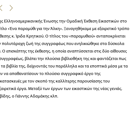
της Ελληνοαμερικανικής Ένωσης την Ομαδική Έκθεση Εικαστικών στο
τίτλο «Ένα παραμύθι για την Άλκη». Ξεναγηθήκαμε με εξαιρετικό τρόπο
θεσης κ. Ίριδα Κρητικού. Ο τίτλος του «παραμυθιού» ανταποκρίνεται
ην πολυτάραχη ζωή της συγγραφέως που ενηλικιώθηκε στα δύσκολα
 Ο επισκέπτης της έκθεσης, η οποία αναπτύσσεται στις δύο αίθουσες
ς συγγραφέως, βλέπει την πλούσια βιβλιοθήκη της και φαντάζεται πως
ό τα βιβλία της, δείχνοντάς του παράλληλα και τα εποπτικά μέσα με τα
σαν να απαθανατίσουν το πλούσιο συγγραφικό έργο της
κατασκευές με τον σκοπό της καλλίτερης παρουσίασης του
αιρετικά έργα. Μεταξύ των έργων των εικαστικών της νέας γενιάς,
βίδης, ο Γιάννης Αδαμάκης κλπ.
αριστούμε θερμότατα την κυρία Κρητικού για την γλαφυρότατη και
υσιαστήκαμε!