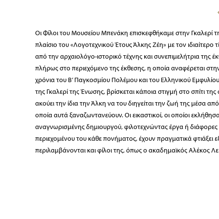
Οι Φίλοι του Μουσείου Μπενάκη επισκεφθήκαμε στην Γκαλερί 
πλαίσιο του «Λογοτεχνικού Έτους Άλκης Ζέη» με τον ιδιαίτερο 
από την αρχαιολόγο-ιστορικό τέχνης και συνεπιμελήτρια της έκ
πλήρως στο περιεχόμενο της έκθεσης, η οποία αναφέρεται στ
χρόνια του Β’ Παγκοσμίου Πολέμου και του Ελληνικού Εμφυλίου.
της Γκαλερί της Ένωσης, βρίσκεται κάποια στιγμή στο σπίτι τη
ακούει την ίδια την Άλκη να του διηγείται την ζωή της μέσα απ
οποία αυτά ξαναζωντανεύουν. Οι εικαστικοί, οι οποίοι εκλήθη
αναγνωρισμένης δημιουργού, φιλοτεχνώντας έργα ή διάφορες 
περιεχομένου του κάθε πονήματος, έχουν πραγματικά φτιάξει εξ
περιλαμβάνονται και φίλοι της, όπως ο ακαδημαϊκός Αλέκος Λε
Η έκθεση είναι και πολύ αξιόλογη και πολύ ενδιαφέρουσα! Ευχ
εμπεριστατωμένη ξενάγηση που μας προσέφερε. Οι Φίλοι ενθο
Κείμενο & Φωτογραφίες: Ρωξάνη Τσιμπιροπούλου