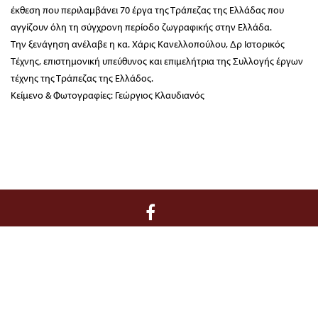
έκθεση που περιλαμβάνει 70 έργα της Τράπεζας της Ελλάδας που
αγγίζουν όλη τη σύγχρονη περίοδο ζωγραφικής στην Ελλάδα.
Την ξενάγηση ανέλαβε η κα. Χάρις Κανελλοπούλου, Δρ Ιστορικός
Τέχνης, επιστημονική υπεύθυνος και επιμελήτρια της Συλλογής έργων
τέχνης της Τράπεζας της Ελλάδος.
Κείμενο & Φωτογραφίες: Γεώργιος Κλαυδιανός
Διοίκηση / Γραμματεία:
Κριεζώτου 3, 10671 Αθήνα, T 210 722 9958, F
210 729 8183, E info@filoibenaki.gr
Όροι και Προϋποθέσεις
–
Ασφάλεια Συναλλαγών
–
Πολιτική