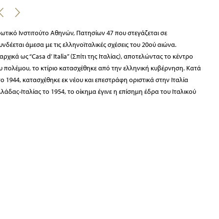
ωτικό Ινστιτούτο Αθηνών, Πατησίων 47 που στεγάζεται σε
δέεται άμεσα με τις ελληνοϊταλικές σχέσεις του 20ού αιώνα.
χικά ως “Casa d’ Italia” (Σπίτι της Ιταλίας), αποτελώντας το κέντρο
ου πολέμου, το κτίριο κατασχέθηκε από την ελληνική κυβέρνηση. Κατά
ο 1944, κατασχέθηκε εκ νέου και επεστράφη οριστικά στην Ιταλία
δας-Ιταλίας το 1954, το οίκημα έγινε η επίσημη έδρα του Ιταλικού
αι φιλοξενεί εκθέσεις, ομιλίες, παρουσίες βιβλίων αλλά και στεγάζει