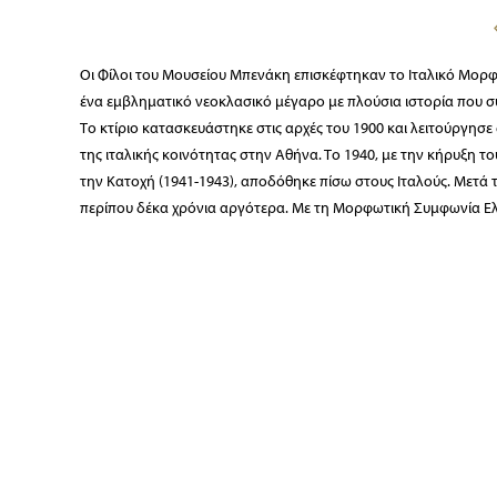
Οι Φίλοι του Μουσείου Μπενάκη επισκέφτηκαν το Ιταλικό Μορφ
ένα εμβληματικό νεοκλασικό μέγαρο με πλούσια ιστορία που συν
Το κτίριο κατασκευάστηκε στις αρχές του 1900 και λειτούργησε αρ
της ιταλικής κοινότητας στην Αθήνα. Το 1940, με την κήρυξη τ
την Κατοχή (1941-1943), αποδόθηκε πίσω στους Ιταλούς. Μετά τ
περίπου δέκα χρόνια αργότερα. Με τη Μορφωτική Συμφωνία Ελλά
Μορφωτικού Ινστιτούτου. Ο χώρος διαθέτει πλούσια βιβλιοθήκη κ
την υλοποίηση μορφωτικών προγραμμάτων.
Κείμενο & Φωτογραφίες: Γ. Κλαυδιανός