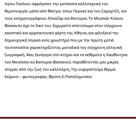
Αγίου Παύλου, σφράγισαν την μετέπειτα καλλιτεχνική του
θεματουργία, μέσα από θέατρα, όπως Περοκέ και του Σαμαρτζή, και
τους κινηματογράφους Αλκαζάρ και Βικτώρια. Το Μουσείο Αλέκος
Φασιανός έχει το δικό του, ξεχωριστό αποτύπωμα στον σύγχρονο
εικαστικό και αρχιτεκτονικό χάρτη της Αθήνας και φιλοξενεί την
δημιουργική πορεία ενός χρωστήρα που με την πρώτη ματιά
ταυτοποιείται χαρακτηρίζοντας μοναδικά την σύγχρονη ελληνική
ζωγραφική. Μας ξενάγησε στο κτήριο και τα εκθέματα η διευθύντρια
του Μουσείου κα Βικτωρία Φασιανού, παραθέτοντάς μας μικρές
στιγμές από την ζωή του καλλιτέχνη. Την ευχαριστούμε θερμά.
Κείμενα – φωτογραφίες: Φρύνη Κ.Παπαλημναίου