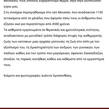
Μουσείου, τους οποίους ευχαριστούμε θερμά, σιγά σιγά ξεδίπλωσαν
γύρω μας.
Στη συνέχεια περιηγηθήκαμε στο νέο Μουσείο, που αναδεικνύει 1150
αντικείμενα από τα χιλιάδες που άφησαν πίσω τους οι άνθρωποι που
έζησαν εκεί για περισσότερο από 4500 χρόνια.
Τα εκθέματα οργανωμένα σε θεματικές και χρονολογικές ενότητες,
αναδεικνύουν με μοναδικό τρόπο διάφορες πτυχές της καθημερινής
ζωής των κατοίκων μιας αρχαίας γειτονιάς: τη ζωή στο σπίτι με τον
εξοπλισμό του, τη δραστηριότητα των ανδρών, των γυναικών, των
παιδιών καθώς και τον τρόπο που μαγείρευαν, ύφαιναν, διασκέδαζαν,
έπαιζαν, τις ταφικές συνήθειες καθώς και εκθέματα από τα εργαστήρια
τους.
Κείμενο και φωτογραφίες: Ιωάννα Χρυσανθάκη.