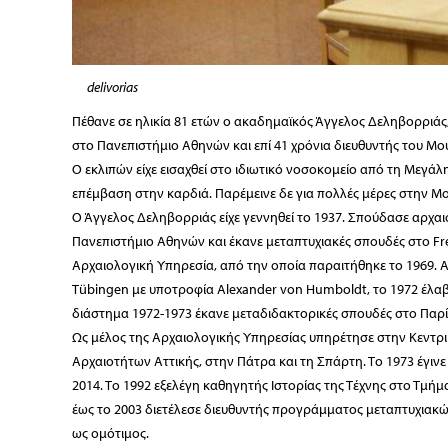
delivorias
Πέθανε σε ηλικία 81 ετών ο ακαδημαϊκός Άγγελος Δεληβορριάς,
στο Πανεπιστήμιο Αθηνών και επί 41 χρόνια διευθυντής του Μ
Ο εκλιπών είχε εισαχθεί στο ιδιωτικό νοσοκομείο από τη Μεγ
επέμβαση στην καρδιά. Παρέμειν
ε δε για πολλές μέρες στην Μ
Ο Άγγελος Δεληβορριάς είχε γεννηθεί το 1937. Σπούδασε αρχαι
Πανεπιστήμιο Αθηνών και έκανε μεταπτυχιακές σπουδές στο Fre
Αρχαιολογική Υπηρεσία, από την οποία παραιτήθηκε το 1969. Α
Tübingen με υποτροφία Alexander von Humboldt, το 1972 έλα
διάστημα 1972-1973 έκανε μεταδιδακτορικές σπουδές στο Παρίσ
Ως μέλος της Αρχαιολογικής Υπηρεσίας υπηρέτησε στην Κεντρι
Αρχαιοτήτων Αττικής, στην Πάτρα και τη Σπάρτη. Το 1973 έγι
2014. Το 1992 εξελέγη καθηγητής Ιστορίας της Τέχνης στο Τμ
έως το 2003 διετέλεσε διευθυντής προγράμματος μεταπτυχιακ
ως ομότιμος.