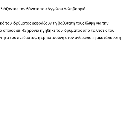
ολιάζοντας τον θάνατο του Aγγελου Δεληβορριά.
κό του Ιδρύματος εκφράζουν τη βαθύτατή τους θλίψη για την
οποίος επί 45 χρόνια ηγήθηκε του Ιδρύματος από τις θέσεις του
υρύτητα του πνεύματος, η εμπιστοσύνη στον άνθρωπο, η ακατάπαυστη
γή έμπνευσης για όσους είχαν την τύχη να τον γνωρίσουν, είτε
ια είναι δυσβάστακτη».
ραμματεία:
Κριεζώτου 3, 10671 Αθήνα, T 210 722 9958, F 210 729 8183, E info@