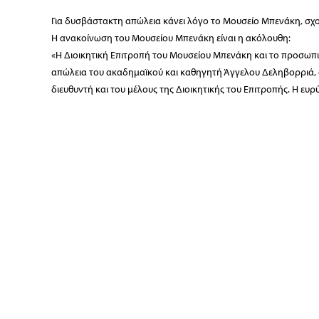
Για δυσβάστακτη απώλεια κάνει λόγο το Μουσείο Μπενάκη, σχ
Η ανακοίνωση του Μουσείου Μπενάκη είναι η ακόλουθη:
«Η Διοικητική Επιτροπή του Μουσείου Μπενάκη και το προσωπι
απώλεια του ακαδημαϊκού και καθηγητή Άγγελου Δεληβορριά, ο 
διευθυντή και του μέλους της Διοικητικής του Επιτροπής. Η ε
εργατικότητα και η αστείρευτη δημιουργικότητα αποτέλεσαν πη
προσωπικά είτε μέσα από το τόσο σημαντικό έργο του. Η απώλε
(Πηγή : Η ΚΑΘΗΜΕΡΙΝΗ 24/4/2018)
Διοίκηση / Γ