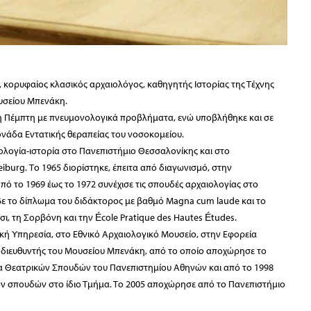
d
 κορυφαίος κλασικός αρχαιολόγος, καθηγητής Ιστορίας της Τέχνης
ουσείου Μπενάκη.
άλη Πέμπτη με πνευμονολογικά προβλήματα, ενώ υποβλήθηκε και σε
ονάδα Εντατικής θεραπείας του νοσοκομείου.
ολογία-ιστορία στο Πανεπιστήμιο Θεσσαλονίκης και στο
iburg. Το 1965 διορίστηκε, έπειτα από διαγωνισμό, στην
πό το 1969 έως το 1972 συνέχισε τις σπουδές αρχαιολογίας στο
βε το δίπλωμα του διδάκτορος με βαθμό Magna cum laude και το
ι, τη Σορβόνη και την École Pratique des Hautes Études.
κή Υπηρεσία, στο Εθνικό Αρχαιολογικό Μουσείο, στην Εφορεία
νε διευθυντής του Μουσείου Μπενάκη, από το οποίο αποχώρησε το
ήμα Θεατρικών Σπουδών του Πανεπιστημίου Αθηνών και από το 1998
ών σπουδών στο ίδιο Τμήμα. Το 2005 αποχώρησε από το Πανεπιστήμιο