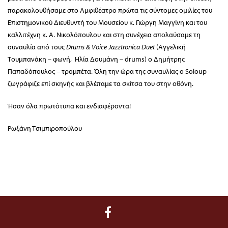
παρακολουθήσαμε στο Αμφιθέατρο πρώτα τις σύντομες ομιλίες του
Επιστημονικού Διευθυντή του Μουσείου κ. Γιώργη Μαγγίνη και του
καλλιτέχνη κ. Α. Νικολόπουλου και στη συνέχεια απολαύσαμε τη
συναυλία από τους
Drums &
Voice
Jazztronica
Duet
(Αγγελική
Τουμπανάκη – φωνή, Ηλία Δουμάνη – drums) ο Δημήτρης
Παπαδόπουλος – τρομπέτα. Όλη την ώρα της συναυλίας ο Soloup
ζωγράφιζε επί σκηνής και βλέπαμε τα σκίτσα του στην οθόνη.
Ήσαν όλα πρωτότυπα και ενδιαφέροντα!
Ρωξάνη Τσιμπιροπούλου