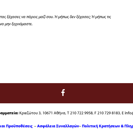
τας ξέχασες να πάρεις μαζί σου. Ή μήπως δεν ξέχασες; Ή μήπως τις
 να μην ξεχνιόμαστε.
ραμματεία:
Κριεζώτου 3, 10671 Αθήνα, T 210 722 9958, F 210 729 8183, E info@
και Προϋποθέσεις
–
Ασφάλεια Συναλλαγών
–
Πολιτική Κρατήσεων & Πλ