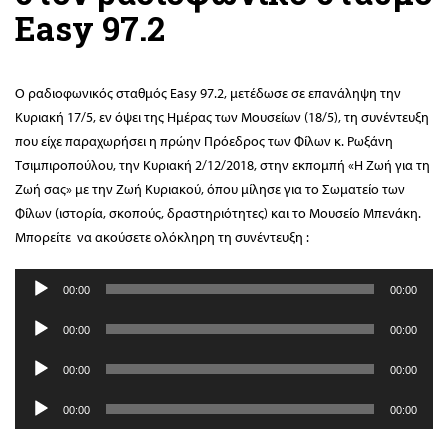
Easy 97.2
Ο ραδιοφωνικός σταθμός Easy 97.2, μετέδωσε σε επανάληψη την
Κυριακή 17/5, εν όψει της Ημέρας των Μουσείων (18/5), τη συνέντευξη
που είχε παραχωρήσει η πρώην Πρόεδρος των Φίλων κ. Ρωξάνη
Τσιμπιροπούλου, την Κυριακή 2/12/2018, στην εκπομπή «H Ζωή για τη
Ζωή σας» με την Ζωή Κυριακού, όπου μίλησε για το Σωματείο των
Φίλων (ιστορία, σκοπούς, δραστηριότητες) και το Μουσείο Μπενάκη.
Μπορείτε να ακούσετε ολόκληρη τη συνέντευξη :
Πρόγραμμα
00:00
00:00
Αναπαραγωγής
Πρόγραμμα
Ήχου
00:00
00:00
Αναπαραγωγής
Πρόγραμμα
Ήχου
00:00
00:00
Αναπαραγωγής
Πρόγραμμα
Ήχου
00:00
00:00
Αναπαραγωγής