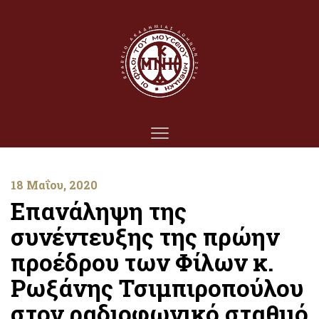
18 Μαΐου, 2020
Επανάληψη της
συνέντευξης της πρώην
πρoέδρου των Φίλων κ.
Ρωξάνης Τσιμπιροπούλου
στον ραδιοφωνικό σταθμό