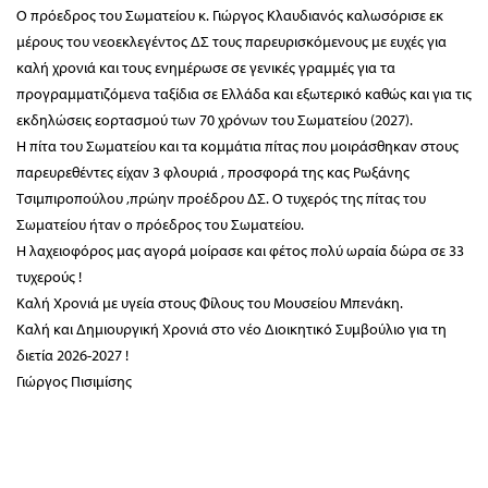
Ο πρόεδρος του Σωματείου κ. Γιώργος Κλαυδιανός καλωσόρισε εκ
μέρους του νεοεκλεγέντος ΔΣ τους παρευρισκόμενους με ευχές για
καλή χρονιά και τους ενημέρωσε σε γενικές γραμμές για τα
προγραμματιζόμενα ταξίδια σε Ελλάδα και εξωτερικό καθώς και για τις
εκδηλώσεις εορτασμού των 70 χρόνων του Σωματείου (2027).
Η πίτα του Σωματείου και τα κομμάτια πίτας που μοιράσθηκαν στους
παρευρεθέντες είχαν 3 φλουριά , προσφορά της κας Ρωξάνης
Τσιμπιροπούλου ,πρώην προέδρου ΔΣ. Ο τυχερός της πίτας του
Σωματείου ήταν ο πρόεδρος του Σωματείου.
Η λαχειοφόρος μας αγορά μοίρασε και φέτος πολύ ωραία δώρα σε 33
τυχερούς !
Καλή Χρονιά με υγεία στους Φίλους του Μουσείου Μπενάκη.
Καλή και Δημιουργική Χρονιά στο νέο Διοικητικό Συμβούλιο για τη
διετία 2026-2027 !
Γιώργος Πισιμίσης