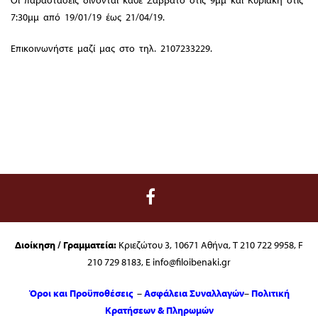
Οι παραστάσεις δίνονται κάθε Σάββατο στις 9μμ και Κυριακή στις
7:30μμ από 19/01/19 έως 21/04/19.
Επικοινωνήστε μαζί μας στο τηλ. 2107233229.
Διοίκηση / Γραμματεία:
Κριεζώτου 3, 10671 Αθήνα, T 210 722 9958, F
210 729 8183, E info@filoibenaki.gr
Όροι και Προϋποθέσεις
–
Ασφάλεια Συναλλαγών
–
Πολιτική
Κρατήσεων & Πληρωμών